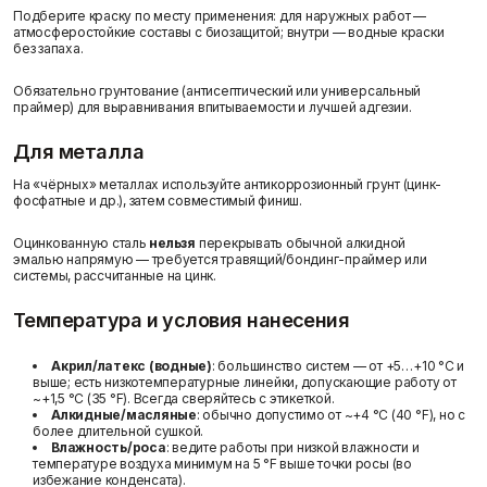
Пены/герметики
Пленки/Мембраны
Подберите краску по месту применения: для наружных работ —
атмосферостойкие составы с биозащитой; внутри — водные краски
Герметик
Пароизоляционные
без запаха.
Вопрос-ответ
Монтажные пены
плёнки
Показать больше
Пленка
Обязательно грунтование (антисептический или универсальный
Пленка ПВД техническая
праймер) для выравнивания впитываемости и лучшей адгезии.
Показать больше
Для металла
На «чёрных» металлах используйте антикоррозионный грунт (цинк-
Статьи
фосфатные и др.), затем совместимый финиш.
Потолок
Профиль
Оцинкованную сталь
нельзя
перекрывать обычной алкидной
Плита потолочная
Акустические Ленты
эмалью напрямую — требуется травящий/бондинг-праймер или
Показать больше
Маячковый профиль
системы, рассчитанные на цинк.
Подвесы и профили для
потолка
Температура и условия нанесения
Показать больше
Отзывы
Акрил/латекс (водные)
: большинство систем — от
+5…+10 °C
и
выше; есть низкотемпературные линейки, допускающие работу от
~+1,5 °C (35 °F). Всегда сверяйтесь с этикеткой.
Алкидные/масляные
: обычно допустимо от ~+4 °C (40 °F), но с
более длительной сушкой.
Расходные
Сетки/Стеклообои
Влажность/роса
: ведите работы при низкой влажности и
материалы
Малярные ленты
температуре воздуха минимум на 5 °F выше точки росы (во
Стеклообои/Флизелин
Мешки
избежание конденсата).
Контакты