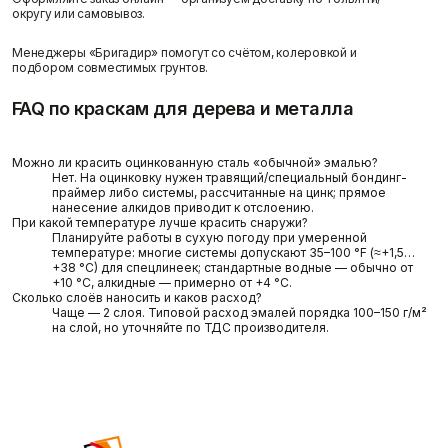
округу или самовывоз.
Менеджеры «Бригадир» помогут со счётом, колеровкой и
подбором совместимых грунтов.
FAQ по краскам для дерева и металла
Можно ли красить оцинкованную сталь «обычной» эмалью?
Нет. На оцинковку нужен травящий/специальный бондинг-
праймер либо системы, рассчитанные на цинк; прямое
нанесение алкидов приводит к отслоению.
При какой температуре лучше красить снаружи?
Планируйте работы в сухую погоду при умеренной
температуре: многие системы допускают 35–100 °F (≈+1,5…
+38 °C) для спецлинеек; стандартные водные — обычно от
+10 °C, алкидные — примерно от +4 °C.
Сколько слоёв наносить и каков расход?
Чаще — 2 слоя. Типовой расход эмалей порядка 100–150 г/м²
на слой, но уточняйте по ТДС производителя.