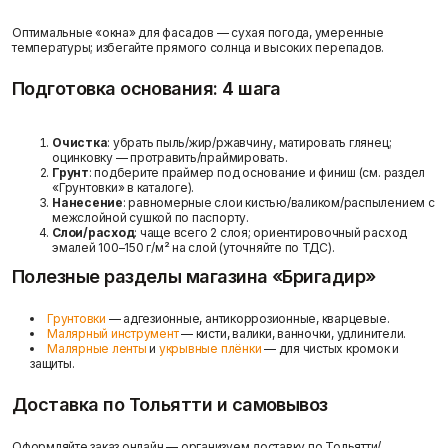
Фасадные сетки
Пленки
Показать больше
Скотчи/Ленты
Оптимальные «окна» для фасадов — сухая погода, умеренные
температуры; избегайте прямого солнца и высоких перепадов.
Показать больше
Подготовка основания: 4 шага
Доставка и оплата
Очистка
: убрать пыль/жир/ржавчину, матировать глянец;
Теплоизоляция
Цементные
оцинковку — протравить/праймировать.
растворы
Минеральная вата
Грунт
: подберите праймер под основание и финиш (см. раздел
Пенопласт
«Грунтовки» в каталоге).
Цемент
Нанесение
: равномерные слои кистью/валиком/распылением с
Пенополистирол
Цпс
межслойной сушкой по паспорту.
Показать больше
Показать больше
Слои/расход
: чаще всего 2 слоя; ориентировочный расход
эмалей 100–150 г/м² на слой (уточняйте по ТДС).
Полезные разделы магазина «Бригадир»
Штукатурки
Грунтовки
— адгезионные, антикоррозионные, кварцевые.
Шпаклевки
Выравнивающие
Малярный инструмент
— кисти, валики, ванночки, удлинители.
Базовая шпаклевка
Малярные ленты
и
укрывные плёнки
— для чистых кромок и
штукатурки и смеси
защиты.
Универсальная шпаклёвка
Декоративные
Финишная шпаклёвка
штукатурки
Доставка по Тольятти и самовывоз
Показать больше
Показать больше
Оформляйте заказ онлайн — организуем доставку по Тольятти/