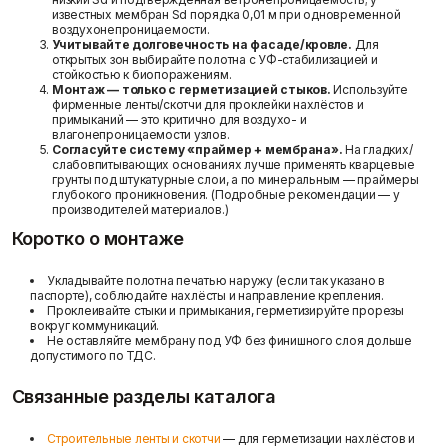
известных мембран
Sd
порядка 0,01 м при одновременной
воздухонепроницаемости.
Учитывайте долговечность на фасаде/кровле.
Для
открытых зон выбирайте полотна с УФ-стабилизацией и
стойкостью к биопоражениям.
Монтаж — только с герметизацией стыков.
Используйте
фирменные ленты/скотчи для проклейки нахлёстов и
примыканий — это критично для воздухо- и
влагонепроницаемости узлов.
Согласуйте систему «праймер + мембрана».
На гладких/
слабовпитывающих основаниях лучше применять кварцевые
грунты под штукатурные слои, а по минеральным — праймеры
глубокого проникновения. (Подробные рекомендации — у
производителей материалов.)
Коротко о монтаже
Укладывайте полотна печатью наружу (если так указано в
паспорте), соблюдайте нахлёсты и направление крепления.
Проклеивайте стыки и примыкания, герметизируйте прорезы
вокруг коммуникаций.
Не оставляйте мембрану под УФ без финишного слоя дольше
допустимого по ТДС.
Связанные разделы каталога
Строительные ленты и скотчи
— для герметизации нахлёстов и