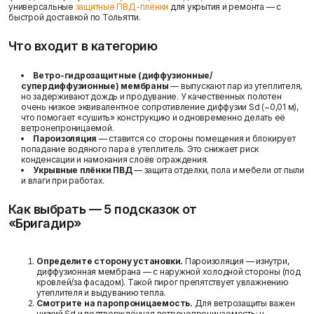
универсальные
защитные ПВД-плёнки
для укрытия и ремонта — с
быстрой доставкой по Тольятти.
Что входит в категорию
Ветро-гидрозащитные (диффузионные/
супердиффузионные) мембраны
— выпускают пар из утеплителя,
Доставка и оплата
но задерживают дождь и продувание. У качественных полотен
очень низкое эквивалентное сопротивление диффузии
Sd
(~0,01 м),
что помогает «сушить» конструкцию и одновременно делать её
ветронепроницаемой.
Пароизоляция
— ставится со стороны помещения и блокирует
попадание водяного пара в утеплитель. Это снижает риск
конденсации и намокания слоёв ограждения.
Укрывные плёнки ПВД
— защита отделки, пола и мебели от пыли
и влаги при работах.
Как выбрать — 5 подсказок от
«Бригадир»
Определите сторону установки.
Пароизоляция — изнутри,
диффузионная мембрана — с наружной холодной стороны (под
кровлей/за фасадом). Такой пирог препятствует увлажнению
утеплителя и выдуванию тепла.
Смотрите на паропроницаемость.
Для ветрозащиты важен
низкий
Sd
и подтверждённая ветронепроницаемость; у