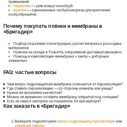
примыканий.
Герметики
— узлы вокруг окон/труб.
Крепёж
— оцинкованные скобы/саморезы для крепления
контробрешётки.
Почему покупать плёнки и мембраны в
«Бригадир»
Подбор под климат и конструкцию, расчёт метража и расходных
материалов.
Наличие на складе в Тольятти, оперативная доставка/самовывоз.
Помощь в комплектации «мембрана + ленты + доборные
элементы».
FAQ: частые вопросы
Чем ветро-гидрозащитная мембрана отличается от пароизоляции?
Где ставить пароизоляцию — со стороны комнаты или улицы?
Нужна ли проклейка нахлёстов?
Можно ли временно оставить мембрану открытой под солнцем?
Есть ли смысл смотреть на показатель Sd при выборе?
Как заказать в «Бригадир»
Выберите подкатегорию:
ветро-гидрозащита
,
пароизоляция
или
укрывные плёнки
.