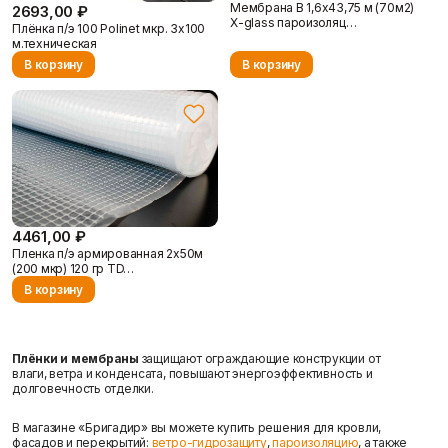
Мембрана B 1,6х43,75 м (70м2)
2693,00 ₽
Фасадные сетки
Пленки
X-glass пароизоляц…
Плёнка п/э 100 Polinet мкр. 3х100
Показать больше
Скотчи/Ленты
м.техническая
Показать больше
Статьи
В корзину
В корзину
Теплоизоляция
Цементные
растворы
Минеральная вата
Пенопласт
Цемент
Пенополистирол
Цпс
Показать больше
Показать больше
Отзывы
4461,00 ₽
Пленка п/э армированная 2х50м
(200 мкр) 120 гр TD…
В корзину
Штукатурки
Шпаклевки
Выравнивающие
Базовая шпаклевка
штукатурки и смеси
Плёнки и мембраны
защищают ограждающие конструкции от
Универсальная шпаклёвка
Декоративные
влаги, ветра и конденсата, повышают энергоэффективность и
Финишная шпаклёвка
штукатурки
долговечность отделки.
Показать больше
Контакты
Показать больше
В магазине «Бригадир» вы можете купить решения для кровли,
фасадов и перекрытий:
ветро-гидрозащиту
,
пароизоляцию
, а также