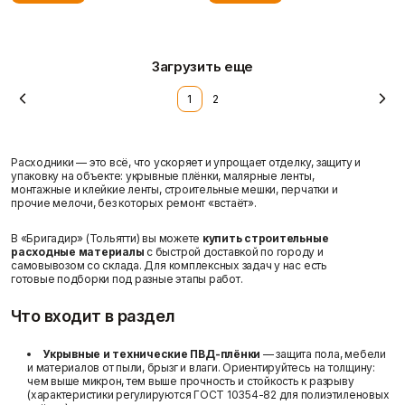
Загрузить еще
1
2
Расходники — это всё, что ускоряет и упрощает отделку, защиту и
упаковку на объекте: укрывные плёнки, малярные ленты,
монтажные и клейкие ленты, строительные мешки, перчатки и
прочие мелочи, без которых ремонт «встаёт».
В «Бригадир» (Тольятти) вы можете
купить строительные
расходные материалы
с быстрой доставкой по городу и
самовывозом со склада. Для комплексных задач у нас есть
готовые подборки под разные этапы работ.
Что входит в раздел
Укрывные и технические ПВД-плёнки
— защита пола, мебели
и материалов от пыли, брызг и влаги. Ориентируйтесь на толщину:
чем выше микрон, тем выше прочность и стойкость к разрыву
(характеристики регулируются ГОСТ 10354-82 для полиэтиленовых