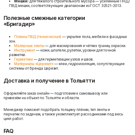
Мешки:
для тяжёлого строительного мусора — усиленные ПНД/
ПВД мешки, соответствующие диапазонам из ГОСТ 32521-2013.
Полезные смежные категории
«Бригадир»
Плёнка ПВД (техническая)
— укрытие пола, мебели и фасадных
зон.
Малярные ленты
— для маскирования и чётких границ окраски.
Инструмент
— ножи, шпатели, рулетки, уровни для точной
разметки.
Герметики
— для герметизации узлов и швов.
Материалы «Церезит»
— клеи, гидроизоляция, сопутствующие
системы от бренда Церезит.
Доставка и получение в Тольятти
Оформляйте заказ онлайн — подготовим к самовывозу или
привезём на объект по Тольятти и области.
Менеджер поможет подобрать толщину плёнки, тип ленты и
перчатки по задачам, а также укомплектует расходниками под весь
цикл работ.
FAQ