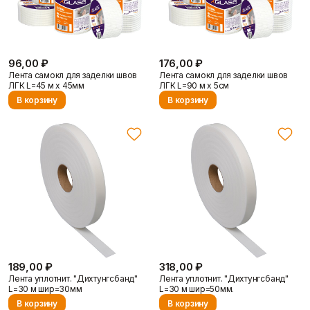
96,00 ₽
176,00 ₽
Лента самокл для заделки швов
Лента самокл для заделки швов
ЛГК L=45 м х 45мм
ЛГК L=90 м х 5см
Контакты
В корзину
В корзину
Доставка и оплата
189,00 ₽
318,00 ₽
Лента уплотнит. "Дихтунгсбанд"
Лента уплотнит. "Дихтунгсбанд"
L=30 м шир=30мм
L=30 м шир=50мм.
В корзину
В корзину