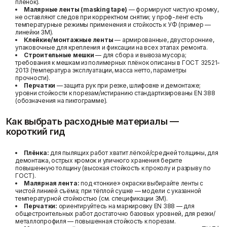
плёнок).
Малярные ленты (masking tape)
— формируют чистую кромку,
не оставляют следов при корректном снятии; у проф-лент есть
температурные режимы применения и стойкость к УФ (пример —
линейки 3M).
Клейкие/монтажные ленты
— армированные, двусторонние,
упаковочные для крепления и фиксации на всех этапах ремонта.
Строительные мешки
— для сбора и вывоза мусора;
требования к мешкам из полимерных плёнок описаны в ГОСТ 32521-
2013 (температура эксплуатации, масса нетто, параметры
прочности).
Перчатки
— защита рук при резке, шлифовке и демонтаже;
уровни стойкости к порезам/истиранию стандартизированы EN 388
(обозначения на пиктограмме).
Как выбрать расходные материалы —
короткий гид
Плёнка:
для пылящих работ хватит лёгкой/средней толщины, для
демонтажа, острых кромок и уличного хранения берите
повышенную толщину (высокая стойкость к проколу и разрыву по
ГОСТ).
Малярная лента:
под «тонкие» окраски выбирайте ленты с
чистой линией съёма; при тёплой сушке — модели с указанной
температурной стойкостью (см. спецификации 3M).
Перчатки:
ориентируйтесь на маркировку EN 388 — для
общестроительных работ достаточно базовых уровней, для резки/
металлопрофиля — повышенная стойкость к порезам.