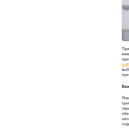
Показать больше
Расходные материалы
Сетки/Стеклообои
Мешки
Малярные ленты
Пленки
Стеклообои/Флизелин
Скотчи/Ленты
Фасадные сетки
При
Показать больше
Показать больше
име
при
Ligh
выб
пре
Важ
Яче
тре
так
обе
нео
отд