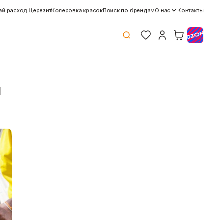
ай расход Церезит
Колеровка красок
Поиск по брендам
О нас
Контакты
н
Клей
Краски
Затирки для швов
Грунтовки
Клей для блоков
Добавки для красок
Клей для напольных
Краски для дерева и
покрытий
металла
Показать больше
Показать больше
Потолок
Профиль
Плита потолочная
Акустические Ленты
Показать больше
Маячковый профиль
Подвесы и профили для