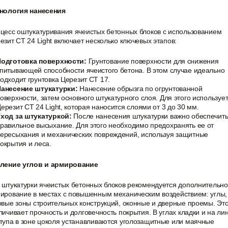
нология нанесения
цесс оштукатуривания ячеистых бетонных блоков с использованием
езит CT 24 Light включает несколько ключевых этапов:
Подготовка поверхности:
Грунтование поверхности для снижения
питывающей способности ячеистого бетона. В этом случае идеально
одходит грунтовка Церезит CT 17.
анесение штукатурки:
Нанесение обрызга по огрунтованной
оверхности, затем основного штукатурного слоя. Для этого используе
ерезит CT 24 Light, которая наносится слоями от 3 до 30 мм.
ход за штукатуркой:
После нанесения штукатурки важно обеспечить
равильное высыхание. Для этого необходимо предохранять ее от
ересыхания и механических повреждений, используя защитные
окрытия и леса.
ление углов и армирование
 штукатурки ячеистых бетонных блоков рекомендуется дополнительн
ирование в местах с повышенным механическим воздействием: углы,
овые зоны строительных конструкций, оконные и дверные проемы. Эт
личивает прочность и долговечность покрытия. В углах кладки и на ли
тупа в зоне цоколя устанавливаются уголозащитные или маячные