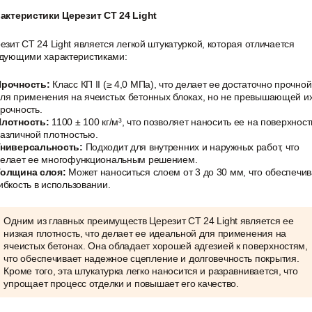
актеристики Церезит CT 24 Light
езит CT 24 Light является легкой штукатуркой, которая отличается
дующими характеристиками:
Прочность:
Класс КП II (≥ 4,0 МПа), что делает ее достаточно прочной
ля применения на ячеистых бетонных блоках, но не превышающей и
рочность.
Плотность:
1100 ± 100 кг/м³, что позволяет наносить ее на поверхност
азличной плотностью.
Универсальность:
Подходит для внутренних и наружных работ, что
елает ее многофункциональным решением.
Толщина слоя:
Может наноситься слоем от 3 до 30 мм, что обеспечив
ибкость в использовании.
Одним из главных преимуществ Церезит CT 24 Light является ее
низкая плотность, что делает ее идеальной для применения на
ячеистых бетонах. Она обладает хорошей адгезией к поверхностям,
что обеспечивает надежное сцепление и долговечность покрытия.
Кроме того, эта штукатурка легко наносится и разравнивается, что
упрощает процесс отделки и повышает его качество.