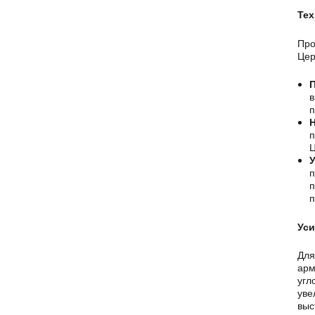
Тех
Про
Цер
в
п
Н
п
Ц
У
п
п
п
Уси
Для
арм
угл
уве
выс