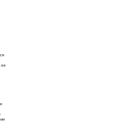
тся
 ее
ое
о
нии