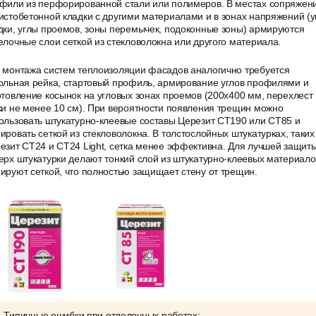
фили из перфорированной стали или полимеров. В местах сопряжен
истобетонной кладки с другими материалами и в зонах напряжений (у
дки, углы проемов, зоны перемычек, подоконные зоны) армируются
елочные слои сеткой из стекловолокна или другого материала.
 монтажа систем теплоизоляции фасадов аналогично требуется
ольная рейка, стартовый профиль, армирование углов профилями и
отовление косынок на угловых зонах проемов (200х400 мм, перехлест
ки не менее 10 см). При вероятности появления трещин можно
ользовать штукатурно-клеевые составы Церезит CT190 или CT85 и
ировать сеткой из стекловолокна. В толстослойных штукатурках, таких
езит CT24 и CT24 Light, сетка менее эффективна. Для лучшей защит
ерх штукатурки делают тонкий слой из штукатурно-клеевых материало
ируют сеткой, что полностью защищает стену от трещин.
Типичные ошибки при отделочных работах: