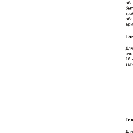
обл
быт
тре
обл
арм
Пли
Для
яче
16 
зат
Ги
Для