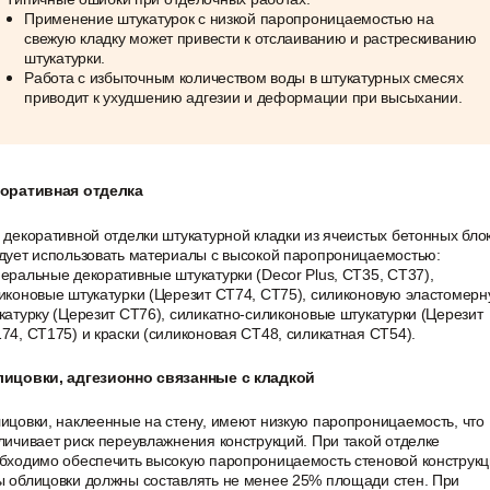
Применение штукатурок с низкой паропроницаемостью на
свежую кладку может привести к отслаиванию и растрескиванию
штукатурки.
Работа с избыточным количеством воды в штукатурных смесях
приводит к ухудшению адгезии и деформации при высыхании.
оративная отделка
 декоративной отделки штукатурной кладки из ячеистых бетонных бло
дует использовать материалы с высокой паропроницаемостью:
еральные декоративные штукатурки (Decor Plus, CT35, CT37),
иконовые штукатурки (Церезит CT74, CT75), силиконовую эластомер
катурку (Церезит CT76), силикатно-силиконовые штукатурки (Церезит
74, CT175) и краски (силиконовая CT48, силикатная CT54).
ицовки, адгезионно связанные с кладкой
ицовки, наклеенные на стену, имеют низкую паропроницаемость, что
личивает риск переувлажнения конструкций. При такой отделке
бходимо обеспечить высокую паропроницаемость стеновой конструкц
 облицовки должны составлять не менее 25% площади стен. При