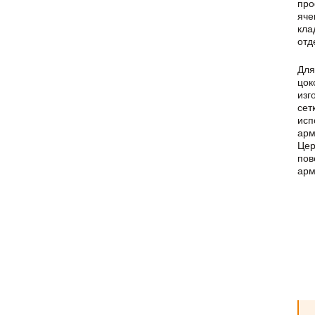
про
яче
кла
отд
Для
цок
изг
сет
исп
арм
Цер
пов
арм