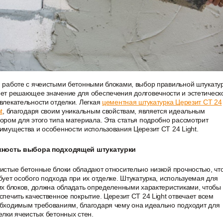
Показать больше
Теплоизоляция
Цементные растворы
Минеральная вата
Цемент
Пенопласт
Цпс
Пенополистирол
Показать больше
 работе с ячеистыми бетонными блоками, выбор правильной штукату
Показать больше
ет решающее значение для обеспечения долговечности и эстетическ
влекательности отделки. Легкая
цементная штукатурка Церезит CT 24
t
, благодаря своим уникальным свойствам, является идеальным
ором для этого типа материала. Эта статья подробно рассмотрит
имущества и особенности использования Церезит CT 24 Light.
ность выбора подходящей штукатурки
истые бетонные блоки обладают относительно низкой прочностью, чт
бует особого подхода при их отделке. Штукатурка, используемая для
их блоков, должна обладать определенными характеристиками, чтобы
спечить качественное покрытие. Церезит CT 24 Light отвечает всем
бходимым требованиям, благодаря чему она идеально подходит для
елки ячеистых бетонных стен.