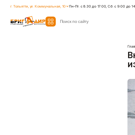
г. Тольятти, ул. Коммунальная, 10
Пн-Пт: с 8:30 до 17:00, Сб: с 9:00 до 1
Гла
В
Гидроизоляция
Гипсокартон
и
Гидроизоляционные смеси
Влагостойкий гипсокартон
Ленты для герметизации
Гипсокартон стандартный
швов
Ленты для швов
Ремонтные cоставы
Показать больше
Показать больше
Крепеж
Наливные полы
Дюбеля, Анкера
Стяжки для пола
Крепления профиля
Топпинг (промышленный пол
Саморезы
Показать больше