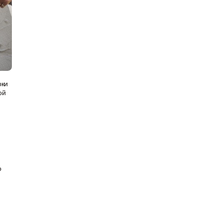
потолка
Показать больше
Шпаклевки
Штукатурки
Базовая шпаклевка
Выравнивающие штукатурки
Универсальная шпаклёвка
и смеси
Финишная шпаклёвка
Декоративные штукатурки
рки
Показать больше
Показать больше
ой
о