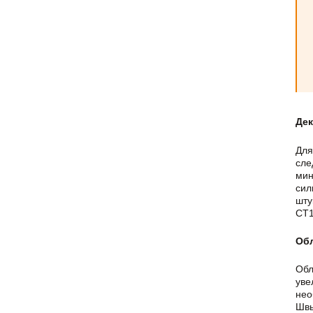
Дек
Для
сле
мин
сил
шту
CT1
Обл
Обл
уве
нео
Швы