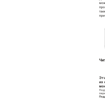
мож
про
так
при
Чи
Эт
их 
мо
Под
пер
Под