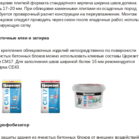
ицовке плиткой формата стандартного кирпича ширина швов должна
ь 17–20 мм. При облицовке каменными плитами из осадочных пород
буется проверочный расчет конструкции на переувлажнение. Монтаж
ицовок следует проводить через сезон после кладочных работ, исполь
ирующую сетку.
точные клеи и затирка
 крепления облицовочных изделий непосредственно по поверхности
истых бетонных блоков можно использовать клеевые составы Церези
и CM17. Для заполнения швов шириной более 15 мм рекомендуется
ирка CE43.
дрофобизатор
 защиты здания из ячеистых бетонных блоков от внешних воздействий