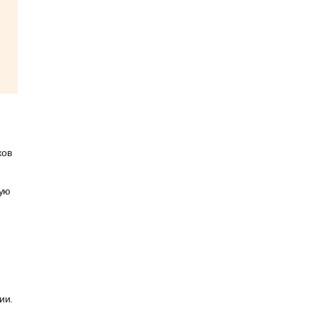
ков
ную
ии.