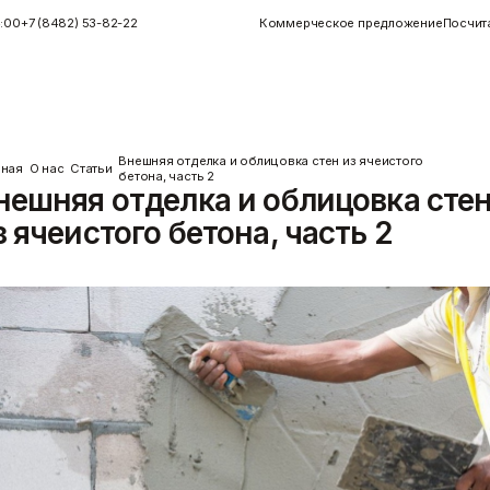
4:00
+7 (8482) 53-82-22
Коммерческое предложение
Посчит
Внешняя отделка и облицовка стен из ячеистого
вная
О нас
Статьи
бетона, часть 2
нешняя отделка и облицовка сте
Инструменты
Керамогранит
з ячеистого бетона, часть 2
Инструменты для плитки
Показать больше
Малярные инструменты
Монтажный
Показать больше
Пены/герметики
Пленки/Мембраны
Герметик
Пароизоляционные плёнки
)
Монтажные пены
Пленка
Показать больше
Пленка ПВД техническая