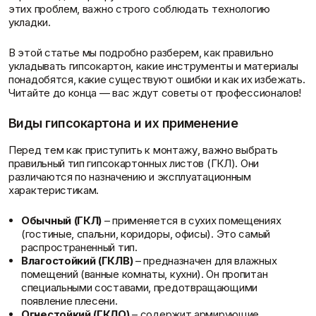
Пены/герметики
Пленки/Мембраны
этих проблем, важно строго соблюдать технологию
укладки.
Герметик
Пароизоляционные
Монтажные пены
плёнки
Показать больше
Пленка
В этой статье мы подробно разберем, как правильно
Пленка ПВД техническая
укладывать гипсокартон, какие инструменты и материалы
Показать больше
понадобятся, какие существуют ошибки и как их избежать.
Скидки и акции
Читайте до конца — вас ждут советы от профессионалов!
Виды гипсокартона и их применение
Потолок
Профиль
Перед тем как приступить к монтажу, важно выбрать
Плита потолочная
Акустические Ленты
правильный тип гипсокартонных листов (ГКЛ). Они
Показать больше
Маячковый профиль
различаются по назначению и эксплуатационным
Подвесы и профили для
характеристикам.
потолка
Показать больше
Обычный (ГКЛ)
– применяется в сухих помещениях
(гостиные, спальни, коридоры, офисы). Это самый
распространенный тип.
Влагостойкий (ГКЛВ)
– предназначен для влажных
помещений (ванные комнаты, кухни). Он пропитан
Поиск по брендам
Расходные
Сетки/Стеклообои
специальными составами, предотвращающими
материалы
Малярные ленты
появление плесени.
Стеклообои/Флизелин
Мешки
Огнестойкий (ГКЛО)
– содержит армирующие