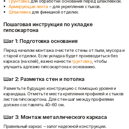
Грунтовка
для обработки основания перед шпаклевкой.
Армирующая лента
– для укрепления стыков.
Вопрос-ответ
Шпаклевка
для финишной отделки.
Пошаговая инструкция по укладке
гипсокартона
Шаг 1: Подготовка основания
Перед началом монтажа очистите стены от пыли, мусора и
старой отделки. Если укладка будет производиться без
каркаса (на клей), важно нанести
грунтовку
, чтобы
улучшить адгезию гипсокартона к основанию.
Шаг 2: Разметка стен и потолка
Разметьте будущую конструкцию с помощью уровня и
Статьи
карандаша. Отметьте места крепления профилей и стыков
листов гипсокартона. Для стен шаг между профилями
должен составлять 40–60 см.
Шаг 3: Монтаж металлического каркаса
Правильный каркас – залог надежной конструкции.