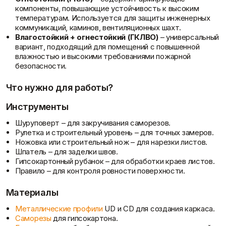
Фасадные сетки
Пленки
компоненты, повышающие устойчивость к высоким
Показать больше
Скотчи/Ленты
температурам. Используется для защиты инженерных
Показать больше
коммуникаций, каминов, вентиляционных шахт.
Влагостойкий + огнестойкий (ГКЛВО)
– универсальный
вариант, подходящий для помещений с повышенной
влажностью и высокими требованиями пожарной
безопасности.
Теплоизоляция
Цементные
растворы
Минеральная вата
Что нужно для работы?
Пенопласт
Цемент
Пенополистирол
Цпс
Инструменты
О компании
Показать больше
Показать больше
Шуруповерт – для закручивания саморезов.
Рулетка и строительный уровень – для точных замеров.
Ножовка или строительный нож – для нарезки листов.
Шпатель – для заделки швов.
Штукатурки
Гипсокартонный рубанок – для обработки краев листов.
Шпаклевки
Выравнивающие
Правило – для контроля ровности поверхности.
Базовая шпаклевка
штукатурки и смеси
Универсальная шпаклёвка
Декоративные
Материалы
Финишная шпаклёвка
штукатурки
Показать больше
Показать больше
Металлические профили
UD и CD для создания каркаса.
Саморезы
для гипсокартона.