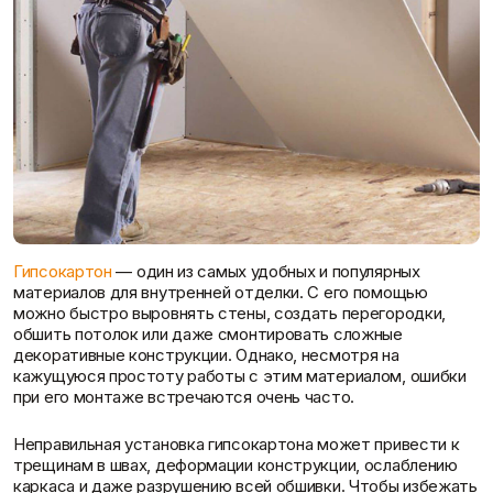
г. Сызрань, ул. Урицкого 2, офис 2А.
Готовые решения
Клей
Краски
Затирки для швов
Грунтовки
Клей для блоков
Добавки для красок
Клей для напольных
Краски для дерева и
покрытий
металла
Показать больше
Показать больше
Гипсокартон
— один из самых удобных и популярных
материалов для внутренней отделки. С его помощью
Крепеж
Наливные полы
можно быстро выровнять стены, создать перегородки,
Колеровка красок
г. Тольятти, ул. Коммунальная, 10
обшить потолок или даже смонтировать сложные
Дюбеля, Анкера
Стяжки для пола
декоративные конструкции. Однако, несмотря на
Крепления профиля
Топпинг (промышленный
кажущуюся простоту работы с этим материалом, ошибки
Саморезы
пол)
при его монтаже встречаются очень часто.
Показать больше
Показать больше
Неправильная установка гипсокартона может привести к
трещинам в швах, деформации конструкции, ослаблению
каркаса и даже разрушению всей обшивки. Чтобы избежать