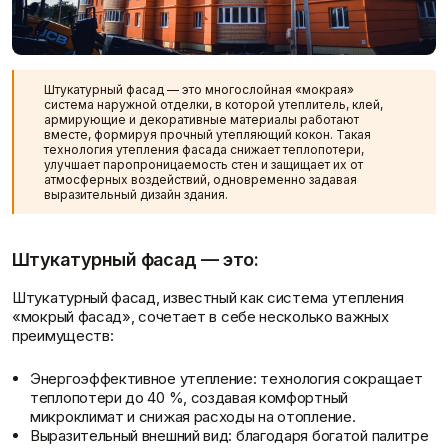
Клей
Краски
Штукатурный фасад — это многослойная «мокрая»
система наружной отделки, в которой утеплитель, клей,
Затирки для швов
Грунтовки
Колеровка красок
г. Тольятти, ул. Коммунальная, 10
армирующие и декоративные материалы работают
Клей для блоков
Добавки для красок
вместе, формируя прочный утепляющий кокон. Такая
Клей для напольных
Краски для дерева и
технология утепления фасада снижает теплопотери,
улучшает паропроницаемость стен и защищает их от
покрытий
металла
атмосферных воздействий, одновременно задавая
Показать больше
Показать больше
выразительный дизайн здания.
Штукатурный фасад — это:
Крепеж
Наливные полы
Штукатурный фасад, известный как система утепления
Дюбеля, Анкера
Стяжки для пола
Скидки и акции
«мокрый фасад», сочетает в себе несколько важных
Крепления профиля
Топпинг (промышленный
преимуществ:
Саморезы
пол)
Показать больше
Показать больше
Энергоэффективное утепление: технология сокращает
теплопотери до 40 %, создавая комфортный
микроклимат и снижая расходы на отопление.
Выразительный внешний вид: благодаря богатой палитре