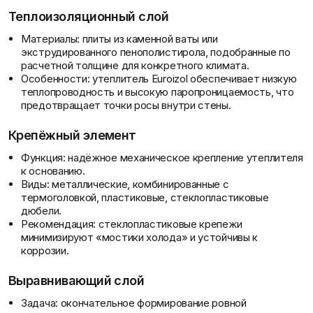
Фасадные сетки
Пленки
Теплоизоляционный слой
Показать больше
Скотчи/Ленты
Показать больше
Материалы: плиты из каменной ваты или
экструдированного пенополистирола, подобранные по
расчетной толщине для конкретного климата.
Особенности: утеплитель Euroizol обеспечивает низкую
теплопроводность и высокую паропроницаемость, что
Теплоизоляция
Цементные
предотвращает точки росы внутри стены.
растворы
Минеральная вата
Статьи
Пенопласт
Цемент
Крепёжный элемент
Пенополистирол
Цпс
Функция: надёжное механическое крепление утеплителя
Показать больше
Показать больше
к основанию.
Виды: металлические, комбинированные с
термоголовкой, пластиковые, стеклопластиковые
дюбели.
Штукатурки
Рекомендация: стеклопластиковые крепежи
Шпаклевки
Выравнивающие
минимизируют «мостики холода» и устойчивы к
Базовая шпаклевка
штукатурки и смеси
коррозии.
Универсальная шпаклёвка
Декоративные
Отзывы
Финишная шпаклёвка
штукатурки
Выравнивающий слой
Показать больше
Показать больше
Задача: окончательное формирование ровной