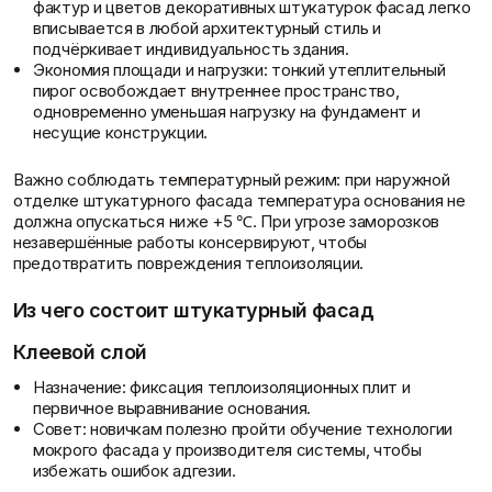
фактур и цветов декоративных штукатурок фасад легко
Пены/герметики
Пленки/Мембраны
вписывается в любой архитектурный стиль и
Герметик
Пароизоляционные
подчёркивает индивидуальность здания.
Поиск по брендам
Монтажные пены
плёнки
Экономия площади и нагрузки: тонкий утеплительный
Показать больше
Пленка
пирог освобождает внутреннее пространство,
Пленка ПВД техническая
одновременно уменьшая нагрузку на фундамент и
Показать больше
несущие конструкции.
Важно соблюдать температурный режим: при наружной
отделке штукатурного фасада температура основания не
должна опускаться ниже +5 ℃. При угрозе заморозков
Потолок
Профиль
незавершённые работы консервируют, чтобы
Плита потолочная
Акустические Ленты
предотвратить повреждения теплоизоляции.
О компании
Показать больше
Маячковый профиль
Подвесы и профили для
Из чего состоит штукатурный фасад
потолка
Показать больше
Клеевой слой
Назначение: фиксация теплоизоляционных плит и
первичное выравнивание основания.
Совет: новичкам полезно пройти обучение технологии
Расходные
Сетки/Стеклообои
мокрого фасада у производителя системы, чтобы
материалы
Малярные ленты
избежать ошибок адгезии.
Вопрос-ответ
Стеклообои/Флизелин
Мешки