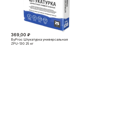
потолка
Показать больше
Шпаклевки
Штукатурки
369,00 ₽
Базовая шпаклевка
Выравнивающие штукатурки
ByProc Штукатурка универсальная
Универсальная шпаклёвка
и смеси
ZPU-130 25 кг
Финишная шпаклёвка
Декоративные штукатурки
Показать больше
Показать больше