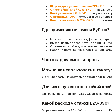
Штукатурка универсальная ZPU-130
— дл
Огнестойкий клей KLW-370
— надёжное р
Клей усиленный KLF-341
— для укладки ке
Стяжка EZS-090
— смесь для устройства 
Кладочная смесь MMW-070
— огнестойки
Где применяются смеси ByProc?
Монтаж и облицовка стен, фасадов, перег
Выравнивание полов и стен под финишную 
Строительство бань, каминов, печей и те
Работы в помещениях с повышенной нагру
Часто задаваемые вопросы
Можно ли использовать штукатур
Да, универсальные составы подходят для внутр
Для чего нужен огнестойкий клей
Он применяется при монтаже вблизи каминов, кот
Какой расход у стяжки EZS-090?
В среднем — около 20 кг/м² при толщине слоя 10