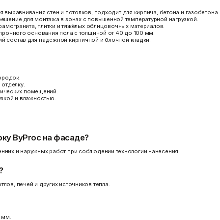
я выравнивания стен и потолков, подходит для кирпича, бетона и газобетона.
ешение для монтажа в зонах с повышенной температурной нагрузкой.
рамогранита, плитки и тяжёлых облицовочных материалов.
прочного основания пола с толщиной от 40 до 100 мм.
й состав для надёжной кирпичной и блочной кладки.
ородок.
отделку.
хнических помещений.
зкой и влажностью.
ку ByProc на фасаде?
енних и наружных работ при соблюдении технологии нанесения.
?
лов, печей и других источников тепла.
 мм.