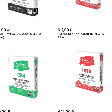
Показать больше
Теплоизоляция
Цементные растворы
,00 ₽
617,00 ₽
Минеральная вата
Цемент
oc Стяжка EZS-090 25 кг (40-
ByProc Клей огнестойкий KLW-370
Пенопласт
Цпс
мм)
25 кг
Пенополистирол
Показать больше
Показать больше
,00 ₽
442,00 ₽