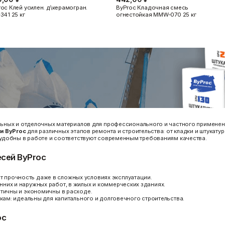
oc Клей усилен. д\керамогран.
ByProc Кладочная смесь
341 25 кг
огнестойкая MMW-070 25 кг
льных и отделочных материалов
для профессионального и частного применени
и ByProc
для различных этапов ремонта и строительства: от кладки и штукатур
удобны в работе и соответствуют современным требованиям качества.
сей ByProc
 прочность даже в сложных условиях эксплуатации.
них и наружных работ, в жилых и коммерческих зданиях.
стичны и экономичны в расходе.
зкам:
идеальны для капитального и долговечного строительства.
oc