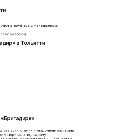
тти
консультируйтесь с менеджером.
е самовывозом.
гадир» в Тольятти
 «Бригадире»
штукатурки, стяжки и кладочные растворы.
е материалов под задачу.