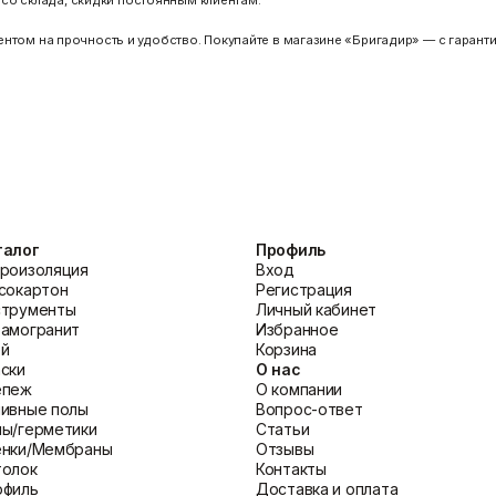
 со склада, скидки постоянным клиентам.
нтом на прочность и удобство. Покупайте в магазине «Бригадир» — с гаранти
талог
Профиль
роизоляция
Вход
сокартон
Регистрация
струменты
Личный кабинет
амогранит
Избранное
ей
Корзина
ски
О нас
епеж
О компании
ивные полы
Вопрос-ответ
ы/герметики
Статьи
енки/Мембраны
Отзывы
толок
Контакты
офиль
Доставка и оплата