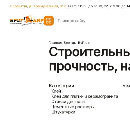
г. Тольятти, ул. Коммунальная, 10
Пн-Пт: с 8:30 до 17:00, Сб: с 9:00 до 1
Главная
Бренды
ByProc
Строительные
Гидроизоляция
Гипсокартон
прочность, н
Гидроизоляционные смеси
Влагостойкий гипсокартон
Ленты для герметизации
Гипсокартон стандартный
швов
Ленты для швов
Ремонтные cоставы
Показать больше
Показать больше
Категории
Без
Клей
Клей для плитки и керамогранита
Стяжки для пола
Цементные растворы
Крепеж
Наливные полы
Штукатурки
Дюбеля, Анкера
Стяжки для пола
Крепления профиля
Топпинг (промышленный пол
Саморезы
Показать больше