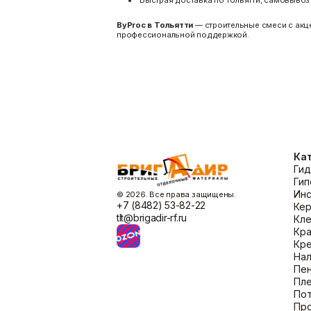
Быстрая доставка по Тольятти, самовывоз
ByProc в Тольятти
— строительные смеси с акце
профессиональной поддержкой.
Ка
Гид
Гип
Ин
©️ 2026. Все права защищены.
+7 (8482) 53-82-22
Кер
tlt@brigadir-rf.ru
Кл
Кра
Кр
Нал
Пен
Пл
По
Пр