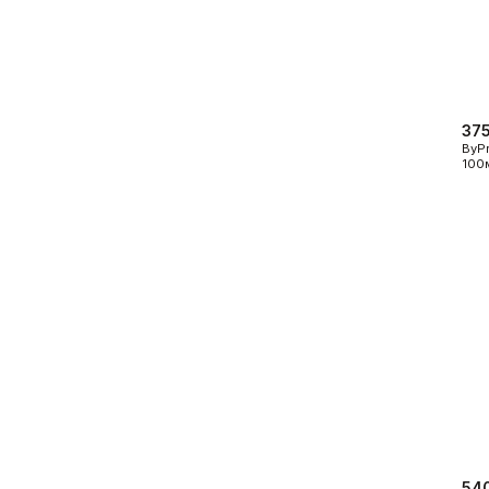
Показать больше
Расходные материалы
Сетки/Стеклообои
375
Мешки
Малярные ленты
ByPr
Пленки
Стеклообои/Флизелин
100
Скотчи/Ленты
Фасадные сетки
Показать больше
Показать больше
540