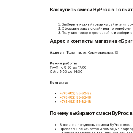
Как купить смеси ByProc в Толья
Выберите нужный товар на сайте или про
Оформите заказ онлайн или по телефону.
Получите товар с доставкой или заберит
Адрес и контакты магазина «Бри
Адрес:
г. Тольятти, ул. Коммунальная, 10
Режим работы:
Пн–Пт: с 8:30 до 17:00
Сб: с 9:00 до 14:00
Контакты:
+7 (8482) 53-82-22
+7 (8482) 53-82-19
+7 (8482) 53-82-18
Почему выбирают смеси ByProc в
В наличии популярные смеси ByProc: клеи, 
Проверенное качество и помощь в подбор