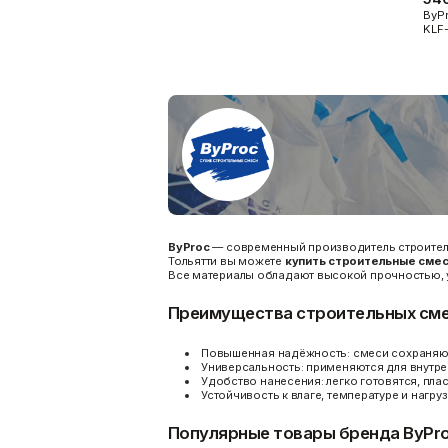
ByPr
KLF-
ByProc
— современный производитель
строите
Тольятти вы можете
купить строительные смес
Все материалы обладают высокой прочностью, 
Преимущества строительных сме
Повышенная надёжность:
смеси сохраняют
Универсальность:
применяются для внутрен
Удобство нанесения:
легко готовятся, пла
Устойчивость к влаге, температуре и нагру
Популярные товары бренда ByPr