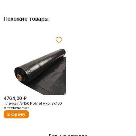
механических повреждений.
Толщина:
100 мкм.
Размеры:
3х100 м.
Материал:
Полиэтилен (п/э).
Похожие товары:
Применение:
Строительство, ремонт, сельское
хозяйство, упаковка, хозяйственные нужды.
Узнайте больше о возможностях применения плёнки Polinet
для ваших задач.
Характеристики Плёнка п/э 100
Polinet мкр. 3х100 м. техническая
Плёнка п/э 100 Polinet обладает следующими техническими
параметрами:
Тип:
Техническая плёнка.
Производитель:
Polinet.
4764,00 ₽
Толщина:
100 мкм.
Плёнка п/э 150 Polinet мкр. 3х100
Размеры рулона:
3 метра в ширину и 100 метров в
м.техническая
длину.
В корзину
Материал:
Полиэтилен.
Стоимость данного материала составляет 2693 рубля.
Больше товаров