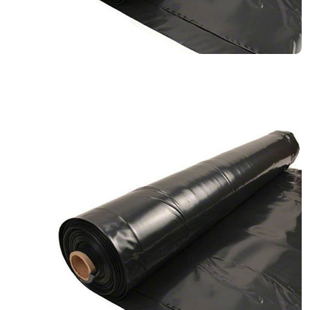
Клей
Краски
Затирки для швов
Грунтовки
Скидки и акции
Клей для блоков
Добавки для красок
Клей для напольных
Краски для дерева и
покрытий
металла
Показать больше
Показать больше
Поиск по брендам
Крепеж
Наливные полы
Дюбеля, Анкера
Стяжки для пола
Крепления профиля
Топпинг (промышленный
Саморезы
пол)
Показать больше
Показать больше
О компании