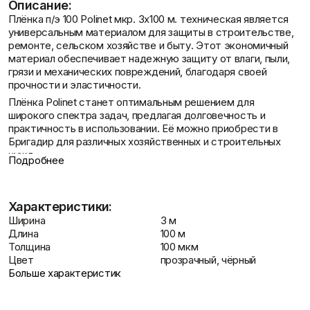
Описание:
Фасадные сетки
Пленки
Плёнка п/э 100 Polinet мкр. 3х100 м. техническая является
Показать больше
Скотчи/Ленты
универсальным материалом для защиты в строительстве,
Контакты
Показать больше
ремонте, сельском хозяйстве и быту. Этот экономичный
материал обеспечивает надежную защиту от влаги, пыли,
грязи и механических повреждений, благодаря своей
прочности и эластичности.
Плёнка Polinet станет оптимальным решением для
Теплоизоляция
Цементные
широкого спектра задач, предлагая долговечность и
растворы
Минеральная вата
практичность в использовании. Её можно приобрести в
Доставка и оплата
Пенопласт
Цемент
Бригадир для различных хозяйственных и строительных
Пенополистирол
Цпс
нужд.
Показать больше
Показать больше
Подробнее
Описание Плёнка п/э 100 Polinet мкр.
3х100 м. техническая
Характеристики:
Техническая плёнка Polinet толщиной 100 мкм
Штукатурки
Ширина
3 м
Шпаклевки
представляет собой многофункциональный материал,
Выравнивающие
Длина
100 м
Базовая шпаклевка
предназначенный для защиты поверхностей и материалов
штукатурки и смеси
Толщина
100 мкм
Универсальная шпаклёвка
от внешних воздействий. Она подходит для широкого круга
Декоративные
Цвет
прозрачный, чёрный
Финишная шпаклёвка
задач, от укрытия строительных объектов до
штукатурки
Больше характеристик
Показать больше
использования в сельском хозяйстве и упаковке.
Показать больше
Назначение:
Защита от влаги, пыли, грязи и