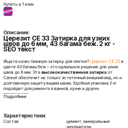
Фасадные сетки
Пленки
Купить в 1 клик
Показать больше
Скотчи/Ленты
Показать больше
Описание:
Церезит CE 33 Затирка для узких
швов до 6 мм, 43 багама беж. 2 кг -
Теплоизоляция
Цементные
Отзывы
SEO текст
растворы
Минеральная вата
Пенопласт
Цемент
Пенополистирол
Цпс
Ищете качественную затирку для плитки?
Церезит CE 33
в
Показать больше
Показать больше
цвете 43 багама беж – это идеальное решение для узких
швов до 6 мм. Эта
высококачественная затирка
от
Ceresit обеспечит не только эстетичный внешний вид, но и
долговечную защиту вашим швам. Удобная упаковка 2 кг
подойдет для ремонта в ванной, кухне и других
Штукатурки
Шпаклевки
Контакты
помещениях.
Выравнивающие
Подробнее
Базовая шпаклевка
штукатурки и смеси
Преимущества затирки Церезит CE 33
Универсальная шпаклёвка
Декоративные
Широкая цветовая гамма
: 26 цветов, включая
Финишная шпаклёвка
штукатурки
популярный багама беж, для идеального сочетания с любой
Характеристики:
Показать больше
Показать больше
плиткой.
Состав
цемент, минеральные
Противогрибковая формула "МикроПротект"
:
заполнители,