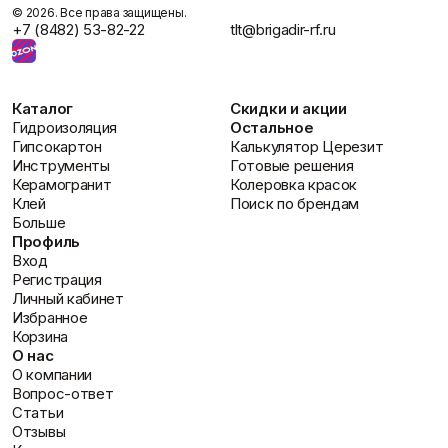
монолитности – в тон плитки. Багама беж – универсальный
©️ 2026. Все права защищены.
теплый оттенок, подходящий ко многим цветам плитки.
+7 (8482) 53-82-22
tlt@brigadir-rf.ru
Как правильно наносить затирку Церезит CE 33?
Затирку наносят резиновым шпателем, заполняя швы
диагональными движениями. Излишки удаляют влажной
Каталог
Скидки и акции
губкой через 15-30 минут. Окончательная очистка
Гидроизоляция
Остальное
поверхности производится сухой тканью через 24 часа.
Гипсокартон
Калькулятор Церезит
Инструменты
Готовые решения
Керамогранит
Колеровка красок
Клей
Поиск по брендам
Больше
Профиль
Вход
Регистрация
Личный кабинет
Избранное
Корзина
О нас
О компании
Вопрос-ответ
Статьи
Отзывы