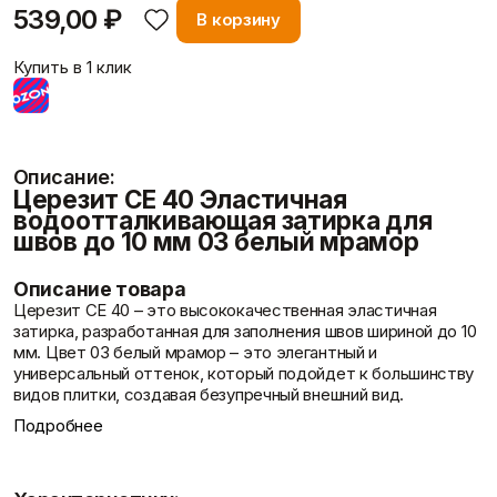
Статьи
539,00 ₽
Фасадные сетки
Пленки
В корзину
Показать больше
Скотчи/Ленты
Показать больше
Купить в 1 клик
Теплоизоляция
Цементные
Описание:
растворы
Минеральная вата
Отзывы
Церезит CE 40 Эластичная
Пенопласт
Цемент
водоотталкивающая затирка для
Пенополистирол
Цпс
швов до 10 мм 03 белый мрамор
Показать больше
Показать больше
Описание товара
Церезит CE 40 – это высококачественная эластичная
затирка, разработанная для заполнения швов шириной до 10
Штукатурки
мм. Цвет 03 белый мрамор – это элегантный и
Шпаклевки
Выравнивающие
универсальный оттенок, который подойдет к большинству
Контакты
Базовая шпаклевка
штукатурки и смеси
видов плитки, создавая безупречный внешний вид.
Универсальная шпаклёвка
Декоративные
Забудьте о проблемах с грибком и влагой! Затирка Церезит
Подробнее
Финишная шпаклёвка
штукатурки
CE 40 обеспечивает надежную защиту благодаря
Показать больше
Показать больше
технологии «ТриоПротект Микро Протект»,
препятствующей образованию плесени и грибка.