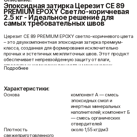
Фасадные сетки
Пленки
Эпоксидная затирка Церезит CE 89
Показать больше
Скотчи/Ленты
PREMIUM EPOXY Светло-коричневая
Показать больше
2.5 кг - Идеальное решение для
самых требовательных швов
Церезит CE 89 PREMIUM EPOXY светло-коричневого цвета
– это двухкомпонентная эпоксидная затирка премиум-
Отзывы
Теплоизоляция
Цементные
класса, созданная для формирования исключительно
растворы
Минеральная вата
прочных и эстетичных межплиточных швов. Этот продукт
Пенопласт
Цемент
обеспечивает непревзойденную защиту от влаги,
Пенополистирол
Цпс
агрессивных химических веществ и механических
Подробнее
Показать больше
Показать больше
воздействий, что делает его идеальным выбором для
ванных комнат, кухонь, бассейнов и других помещений с
повышенными требованиями к долговечности и
Характеристики:
гигиеничности. Светло-коричневый оттенок затирки
Церезит CE 89 PREMIUM EPOXY
прекрасно сочетается с
Контакты
Основа
компонент А — смесь
Штукатурки
Шпаклевки
широкой палитрой плитки, создавая элегантное и
эпоксидных смол и
Выравнивающие
долговечное покрытие.
Базовая шпаклевка
инертных минеральных
штукатурки и смеси
Универсальная шпаклёвка
наполнителей; компонент Б
Декоративные
Преимущества эпоксидной затирки Церезит
Финишная шпаклёвка
— смесь органических
штукатурки
CE 89
Показать больше
отвердителей
Показать больше
Универсальность применения: подходит для затирки
Плотность
около 1,55 кг/дм3
швов плитки из керамики, керамогранита, мозаики,
свежеприготовленного
натурального камня и других облицовочных материалов.