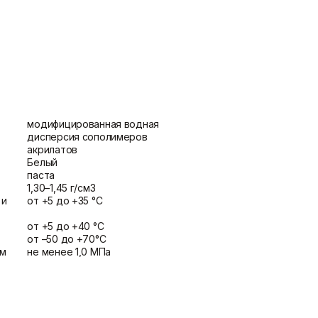
потолка
Показать больше
Шпаклевки
Штукатурки
Базовая шпаклевка
Выравнивающие штукатурки
Универсальная шпаклёвка
и смеси
Финишная шпаклёвка
Декоративные штукатурки
модифицированная водная
Показать больше
Показать больше
дисперсия сополимеров
акрилатов
Белый
паста
1,30–1,45 г/см3
 и
от +5 до +35 °C
от +5 до +40 °C
от –50 до +70°C
ом
не менее 1,0 МПа
м
не менее 1,0 МПа
ыв
ом
не менее 0,8 МПа
50