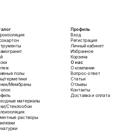
ся в любой цвет вододисперсионными пигментами, что позволяе
 NO WATER?
ти и толщины слоя, но в среднем составляет 0,8-1,2 кг/м² на два
талог
Профиль
роизоляция
Вход
сокартон
Регистрация
струменты
Личный кабинет
амогранит
Избранное
ей
Корзина
ски
О нас
епеж
О компании
ивные полы
Вопрос-ответ
ы/герметики
Статьи
енки/Мембраны
Отзывы
толок
Контакты
офиль
Доставка и оплата
сходные материалы
ки/Стеклообои
лоизоляция
ментные растворы
клевки
катурки