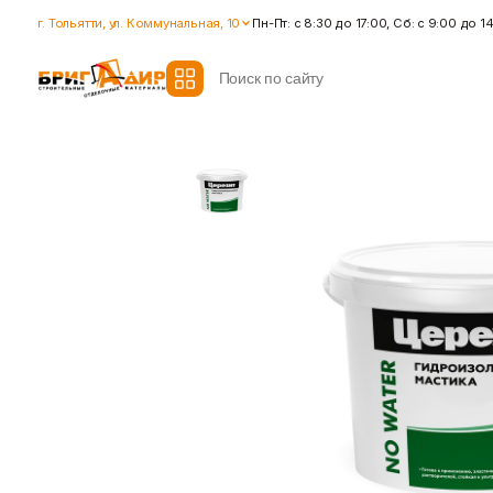
г. Тольятти, ул. Коммунальная, 10
Пн-Пт: с 8:30 до 17:00, Сб: с 9:00 до 1
Все модификаторы
Гидроизоляция
Гипсокартон
Гидроизоляционные смеси
Влагостойкий гипсокартон
Ленты для герметизации
Гипсокартон стандартный
швов
Ленты для швов
Ремонтные cоставы
Показать больше
Показать больше
Крепеж
Наливные полы
Дюбеля, Анкера
Стяжки для пола
Крепления профиля
Топпинг (промышленный пол
Саморезы
Показать больше