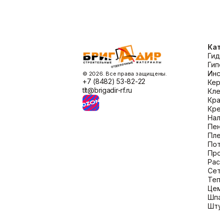
Ответ: Да, Церезит NO WATER колерует
Вопрос: Какой расход мастики Церезит
Ответ: Расход зависит от типа поверхнос
Ка
Гид
Гип
Ин
©️ 2026. Все права защищены.
+7 (8482) 53-82-22
Кер
tlt@brigadir-rf.ru
Кл
Кра
Кр
Нал
Пен
Пл
По
Пр
Ра
Сет
Теп
Це
Шпа
Шту