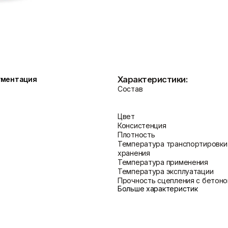
Показать больше
Теплоизоляция
Цементные растворы
Минеральная вата
Цемент
Пенопласт
Цпс
Характеристики:
ументация
Пенополистирол
Показать больше
Состав
Показать больше
Цвет
Консистенция
Плотность
Температура транспортировки
хранения
Температура применения
Температура эксплуатации
Прочность сцепления с бетон
Больше характеристик
при испытании на отрыв
Прочность сцепления с мокры
бетоном при испытании на отр
Прочность сцепления с бетон
при испытании на отрыв после 