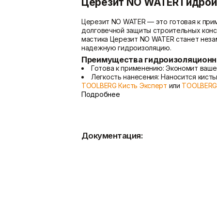
Церезит NO WATER Гидроиз
Церезит NO WATER — это готовая к при
долговечной защиты строительных конс
мастика Церезит NO WATER станет неза
надежную гидроизоляцию.
Преимущества гидроизоляционн
Готова к применению: Экономит ваше 
Легкость нанесения: Наносится кист
TOOLBERG Кисть Эксперт
или
TOOLBERG 
Колеруется в любой цвет: Подберите
Подробнее
Высокая атмосферостойкость: Обесп
поверхностей.
Паропроницаемость: Позволяет стен
помещении.
Документация:
Эластичность и трещиностойкость: П
Экологическая безопасность: Мастик
среды.
Долгий срок службы: Защищает повер
Легкость очистки инструмента: Инст
Универсальность применения: Подход
плитки на клей
ЦЕРЕЗИТ CM 17
.
Области применения Церезит N