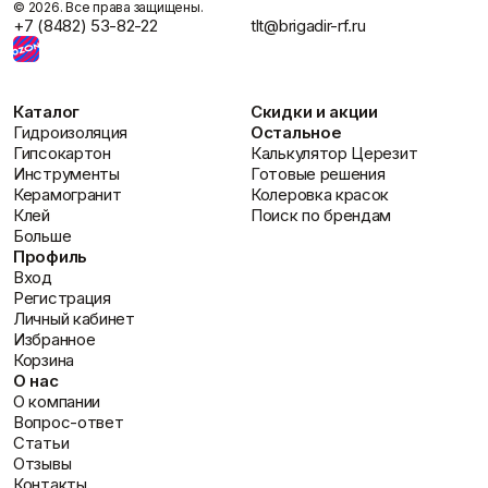
©️ 2026. Все права защищены.
материалов к основанию, что повышает надежность и
+7 (8482) 53-82-22
tlt@brigadir-rf.ru
долговечность гидроизоляционного слоя.
Вопрос: Какие еще материалы Ceresit рекомендуется
использовать вместе с манжетой CL 83?
Ответ: Для создания комплексной и надежной
Каталог
Скидки и акции
гидроизоляции, рекомендуется использовать эластичные
Гидроизоляция
Остальное
гидроизоляционные мастики
Церезит CL 51
или
Церезит CR
Гипсокартон
Калькулятор Церезит
166
и грунтовку
ЦЕРЕЗИТ CT 17
. Для финишной отделки
Инструменты
Готовые решения
можно использовать плиточный клей ЦЕРЕЗИТ CM 11 и
Керамогранит
Колеровка красок
затирки
Церезит CE 40
для плиточных швов.
Клей
Поиск по брендам
Больше
Профиль
Вход
Регистрация
Личный кабинет
Избранное
Корзина
О нас
О компании
Вопрос-ответ
Статьи
Отзывы
Контакты