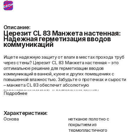
Фасадные сетки
Пленки
Показать больше
Скотчи/Ленты
Показать больше
Описание:
Церезит CL 83 Манжета настенная:
Надежная герметизация вводов
коммуникаций
Теплоизоляция
Цементные
Отзывы
растворы
Минеральная вата
Пенопласт
Цемент
Ищете надежную защиту от влаги в местах прохода труб
Пенополистирол
Цпс
через стены? Церезит CL 83 Манжета настенная – это
Показать больше
Показать больше
оптимальное решение для герметизации вводов
коммуникаций в ванной, кухне и других помещениях с
повышенной влажностью. Забудьте о протечках и сырости
– манжета CL 83 обеспечит абсолютную
водонепроницаемость и долговечную защиту.
Штукатурки
Подробнее
Контакты
Шпаклевки
Преимущества настенной манжеты Церезит
Выравнивающие
Базовая шпаклевка
CL 83
штукатурки и смеси
Универсальная шпаклёвка
Декоративные
100% водонепроницаемость: Эффективно
Характеристики:
Финишная шпаклёвка
штукатурки
предотвращает проникновение воды, защищая от плесени
Основа
нетканое полотно с
Показать больше
Показать больше
и грибка.
покрытием из
Высокая эластичность: Легко адаптируется к форме
термопластичного
трубы, обеспечивая плотное прилегание даже на неровных