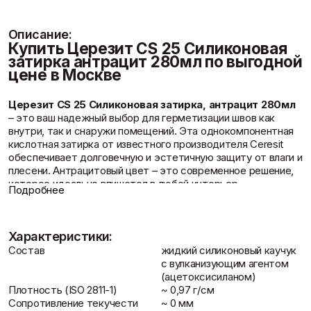
Фасадные сетки
Пленки
Показать больше
Скотчи/Ленты
Описание:
Показать больше
Купить Церезит CS 25 Силиконовая
затирка антрацит 280мл по выгодной
цене в Москве
Отзывы
Теплоизоляция
Цементные
Церезит CS 25 Силиконовая затирка, антрацит 280мл
растворы
– это ваш надежный выбор для герметизации швов как
Минеральная вата
внутри, так и снаружи помещений. Эта однокомпонентная
Пенопласт
Цемент
кислотная затирка от известного производителя Ceresit
Пенополистирол
Цпс
обеспечивает долговечную и эстетичную защиту от влаги и
Показать больше
Показать больше
плесени. Антрацитовый цвет – это современное решение,
которое идеально впишется в любой интерьер,
Подробнее
подчеркивая стиль вашей ванной комнаты, кухни или
душевой.
Контакты
Штукатурки
Шпаклевки
Преимущества силиконовой затирки Церезит
Выравнивающие
Характеристики:
CS 25 антрацит
Базовая шпаклевка
штукатурки и смеси
Состав
жидкий силиконовый каучук
Эластичность и долговечность:
Затирка Церезит CS
Универсальная шпаклёвка
Декоративные
с вулканизующим агентом
25 обладает высокой эластичностью, компенсируя
Финишная шпаклёвка
штукатурки
(ацетоксисиланом)
деформации швов и предотвращая появление трещин. Это
Показать больше
Показать больше
Плотность (ISO 2811-1)
~ 0,97 г/см
гарантирует длительный срок службы покрытия.
Сопротивление текучести
~ 0 мм
Водостойкость:
Идеальное решение для влажных