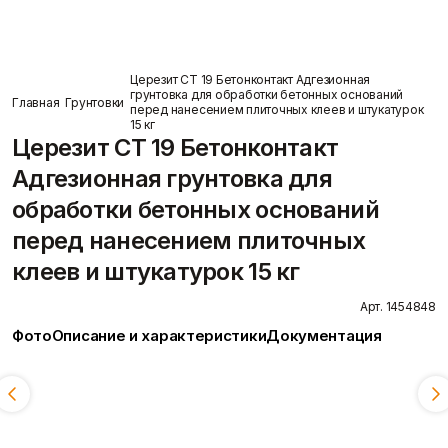
Пены/герметики
Пленки/Мембраны
Герметик
Пароизоляционные
Монтажные пены
плёнки
Показать больше
Пленка
Церезит CT 19 Бетонконтакт Адгезионная
Пленка ПВД техническая
грунтовка для обработки бетонных оснований
Главная
Грунтовки
О компании
Показать больше
перед нанесением плиточных клеев и штукатурок
15 кг
Церезит CT 19 Бетонконтакт
Адгезионная грунтовка для
обработки бетонных оснований
Потолок
Профиль
Плита потолочная
Акустические Ленты
перед нанесением плиточных
Показать больше
Маячковый профиль
Подвесы и профили для
клеев и штукатурок 15 кг
Вопрос-ответ
потолка
Показать больше
Арт. 1454848
Фото
Описание и характеристики
Документация
Вес:
Смотреть всё
5 кг
15 кг
3 кг
Расходные
Сетки/Стеклообои
материалы
Малярные ленты
Стеклообои/Флизелин
Мешки
Статьи