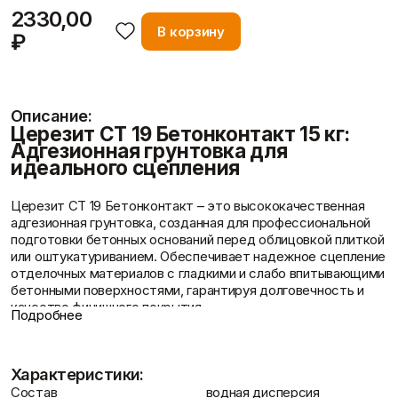
Фасадные сетки
Пленки
2330,00
Показать больше
Скотчи/Ленты
В корзину
₽
Показать больше
Описание:
Церезит CT 19 Бетонконтакт 15 кг:
Теплоизоляция
Цементные
Отзывы
Адгезионная грунтовка для
растворы
Минеральная вата
идеального сцепления
Пенопласт
Цемент
Пенополистирол
Цпс
Показать больше
Показать больше
Церезит CT 19 Бетонконтакт – это высококачественная
адгезионная грунтовка, созданная для профессиональной
подготовки бетонных оснований перед облицовкой плиткой
или оштукатуриванием. Обеспечивает надежное сцепление
отделочных материалов с гладкими и слабо впитывающими
Штукатурки
бетонными поверхностями, гарантируя долговечность и
Шпаклевки
Выравнивающие
Контакты
качество финишного покрытия.
Базовая шпаклевка
штукатурки и смеси
Подробнее
Универсальная шпаклёвка
Преимущества грунтовки Церезит CT 19
Декоративные
Финишная шпаклёвка
Бетонконтакт
штукатурки
Показать больше
Показать больше
«Супер Кварц» для максимальной адгезии: Уникальная
Характеристики:
формула с кварцевым наполнителем «Супер Кварц»
Состав
водная дисперсия
создает шероховатую поверхность, многократно