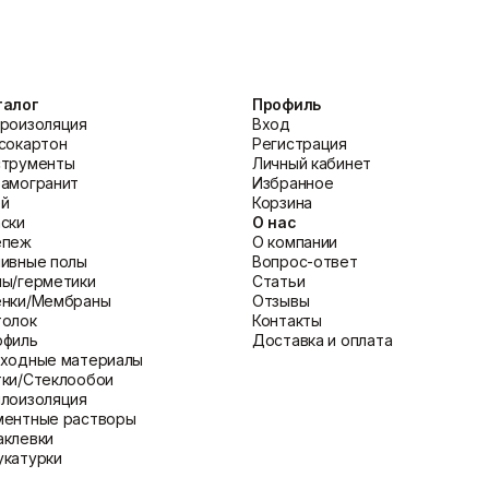
оверхности. В среднем, расход составляет 2,2-2,5 кг/м² для зерна
в белом цвете и может быть колерована пигментными пастами и
талог
Профиль
тукатурки Церезит.
роизоляция
Вход
сокартон
Регистрация
4 на старую краску?
струменты
Личный кабинет
очно держится и не отслаивается. Рекомендуется сделать проб
амогранит
Избранное
т загрунтовать.
ей
Корзина
?
ски
О нас
ы и влажности воздуха. В среднем, штукатурка высыхает на отли
епеж
О компании
 часов.
ивные полы
Вопрос-ответ
ы/герметики
Статьи
енки/Мембраны
Отзывы
толок
Контакты
офиль
Доставка и оплата
сходные материалы
ки/Стеклообои
лоизоляция
ментные растворы
клевки
катурки