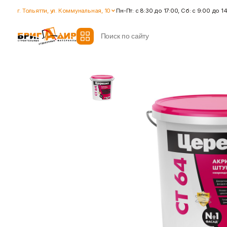
г. Тольятти, ул. Коммунальная, 10
Пн-Пт: с 8:30 до 17:00, Сб: с 9:00 до 1
Все модификаторы
Гидроизоляция
Гипсокартон
Гидроизоляционные смеси
Влагостойкий гипсокартон
Ленты для герметизации
Гипсокартон стандартный
швов
Ленты для швов
Ремонтные cоставы
Показать больше
Показать больше
Крепеж
Наливные полы
Дюбеля, Анкера
Стяжки для пола
Крепления профиля
Топпинг (промышленный пол
Саморезы
Показать больше