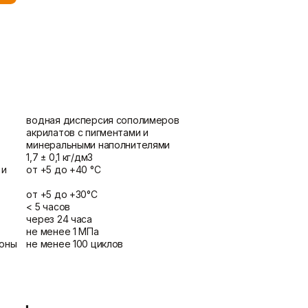
потолка
Показать больше
Шпаклевки
Штукатурки
Базовая шпаклевка
Выравнивающие штукатурки
Универсальная шпаклёвка
и смеси
Финишная шпаклёвка
Декоративные штукатурки
водная дисперсия сополимеров
Показать больше
Показать больше
акрилатов с пигментами и
минеральными наполнителями
1,7 ± 0,1 кг/дм3
 и
от +5 до +40 °C
от +5 до +30°C
< 5 часов
через 24 часа
не менее 1 МПа
зоны
не менее 100 циклов
2
<15%
сти
класс 2 t 0,035 мг/(м·ч·Па)
от –50 до +70°C
)
Г1 (слабогорючая)