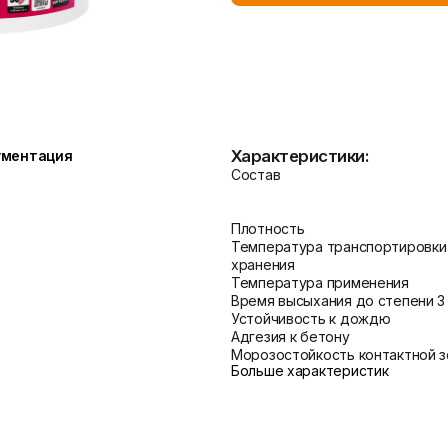
Показать больше
Теплоизоляция
Цементные растворы
Минеральная вата
Цемент
Пенопласт
Цпс
Характеристики:
ументация
Пенополистирол
Показать больше
Состав
Показать больше
Плотность
Температура транспортировки
хранения
Температура применения
Время высыхания до степени 3
Устойчивость к дождю
Адгезия к бетону
Морозостойкость контактной 
Больше характеристик
Водопоглощение по ГОСТ 580
Коэффициент паропроницаемо
μ по ГОСТ Р 56707
Температура эксплуатации
Группа горючести (ГОСТ 30244