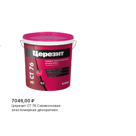
фасадов, например, с использованием
другие подготовленные поверхности.
16. Для защиты и декоративного
7046,00 ₽
мм).
Церезит CT 76 Силиконовая
эластомерная декоративн…