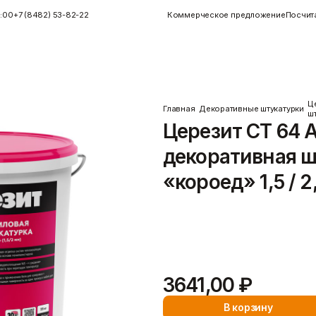
4:00
+7 (8482) 53-82-22
Коммерческое предложение
Посчит
Ц
Главная
Декоративные штукатурки
шт
Церезит CT 64 
Инструменты
Керамогранит
Инструменты для плитки
Показать больше
декоративная ш
Малярные инструменты
Монтажный
«короед» 1,5 / 2
Показать больше
Купить Церезит CT 64 акрилов
фасада и интерьера Церезит C
Подробнее
Пены/герметики
Пленки/Мембраны
3641,00 ₽
Герметик
Пароизоляционные плёнки
)
Монтажные пены
Пленка
Показать больше
Пленка ПВД техническая
В корзину