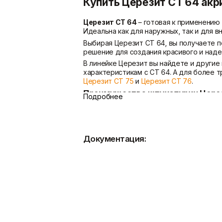
Купить Церезит CT 64 акр
Церезит CT 64
– готовая к применению 
Идеальна как для наружных, так и для вн
Выбирая Церезит CT 64, вы получаете 
решение для создания красивого и над
В линейке Церезит вы найдете и други
характеристикам с CT 64. А для более 
Церезит CT 75
и
Церезит CT 76
.
Преимущества штукатурки Церез
Подробнее
Высокая прочность
и долговечность
Атмосферостойкость
– выдерживает
Паропроницаемость – стены "дышат",
Эластичность – скрывает мелкие тр
Устойчивость к загрязнениям – легко
Документация:
Простота нанесения – готовая смесь,
Экологичность – безопасна для люде
Область применения деко
Штукатурка Церезит CT 64 подходит дл
Фасадные работы