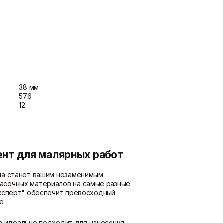
потолка
Показать больше
Шпаклевки
Штукатурки
Базовая шпаклевка
Выравнивающие штукатурки
Универсальная шпаклёвка
и смеси
Финишная шпаклёвка
Декоративные штукатурки
38 мм
Показать больше
Показать больше
576
12
ент для малярных работ
ма станет вашим незаменимым
расочных материалов на самые разные
Эксперт" обеспечит превосходный
е.
на идеально подходит для нанесения: