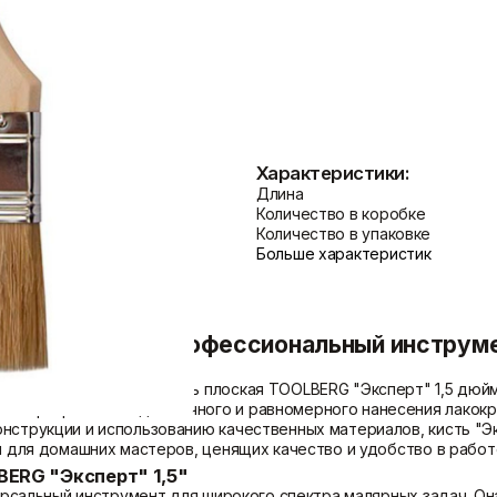
Показать больше
Теплоизоляция
Цементные растворы
Минеральная вата
Цемент
Пенопласт
Цпс
Характеристики:
Пенополистирол
Показать больше
Длина
Показать больше
Количество в коробке
Количество в упаковке
Больше характеристик
ксперт 1,5" - Профессиональный инструм
мент для покраски? Кисть плоская TOOLBERG "Эксперт" 1,5 дюй
исть
разработана для точного и равномерного нанесения лакок
онструкции и использованию качественных материалов, кисть "
 и для домашних мастеров, ценящих качество и удобство в работ
BERG "Эксперт" 1,5"
иверсальный инструмент для широкого спектра малярных задач. О