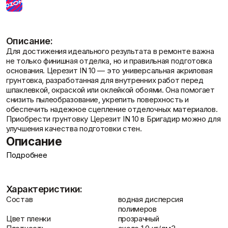
Фасадные сетки
Пленки
Показать больше
Скотчи/Ленты
Показать больше
Описание:
Для достижения идеального результата в ремонте важна
не только финишная отделка, но и правильная подготовка
основания. Церезит IN 10 — это универсальная акриловая
Отзывы
Теплоизоляция
Цементные
грунтовка, разработанная для внутренних работ перед
растворы
Минеральная вата
шпаклевкой, окраской или оклейкой обоями. Она помогает
Пенопласт
Цемент
снизить пылеобразование, укрепить поверхность и
Пенополистирол
Цпс
обеспечить надежное сцепление отделочных материалов.
Показать больше
Показать больше
Приобрести грунтовку Церезит IN 10 в Бригадир можно для
улучшения качества подготовки стен.
Описание
Подробнее
Штукатурки
Контакты
Церезит IN 10 представляет собой грунтовку, готовую к
Шпаклевки
Выравнивающие
применению, которая глубоко проникает в минеральные
Базовая шпаклевка
штукатурки и смеси
поверхности, укрепляя их и выравнивая впитываемость.
Универсальная шпаклёвка
Декоративные
Характеристики:
Это облегчает последующее нанесение финишных
Финишная шпаклёвка
штукатурки
Состав
водная дисперсия
покрытий, таких как шпаклевки, краски и клеи. Продукт
Показать больше
Показать больше
полимеров
доступен как в стандартной, так и в морозостойкой
Цвет пленки
прозрачный
версии, что расширяет возможности его применения.