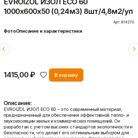
EVROIZOL ИЗОЛ ECO 60
Пены/герметики
Пленки/Мембраны
1000х600х50 (0,24м3) 8шт/4,8м2/уп
Герметик
Пароизоляционные
Монтажные пены
плёнки
Показать больше
Пленка
Арт. 814270
Пленка ПВД техническая
Фото
Описание и характеристики
Показать больше
Толщина:
Смотреть всё
Вопрос-ответ
50 мм
100 мм
Потолок
Профиль
Плита потолочная
Акустические Ленты
1415,00 ₽
В корзину
Показать больше
Маячковый профиль
Подвесы и профили для
потолка
Статьи
Показать больше
Описание:
EVROIZOL ИЗОЛ ECO 60 – это современный материал,
предназначенный для обеспечения эффективной тепло- и
звукоизоляции жилых и коммерческих помещений. Он
Расходные
Сетки/Стеклообои
разработан с учетом высоких стандартов экологичности и
материалы
Малярные ленты
безопасности, что делает его оптимальным выбором для
Стеклообои/Флизелин
Мешки
Отзывы