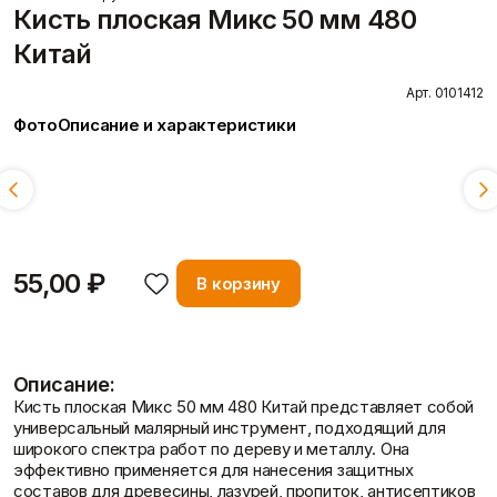
Пены/герметики
Пленки/Мембраны
Кисть плоская Микс 50 мм 480
Герметик
Пароизоляционные
Китай
Монтажные пены
плёнки
Показать больше
Пленка
Арт. 0101412
Пленка ПВД техническая
Показать больше
Фото
Описание и характеристики
Вопрос-ответ
Длина:
Смотреть всё
25 мм
38 мм
63 мм
50 мм
75 мм
Потолок
Профиль
Плита потолочная
Акустические Ленты
Показать больше
Маячковый профиль
55,00 ₽
В корзину
Подвесы и профили для
Статьи
потолка
Показать больше
Описание:
Кисть плоская Микс 50 мм 480 Китай представляет собой
универсальный малярный инструмент, подходящий для
Расходные
Сетки/Стеклообои
широкого спектра работ по дереву и металлу. Она
Отзывы
материалы
Малярные ленты
эффективно применяется для нанесения защитных
Стеклообои/Флизелин
Мешки
составов для древесины, лазурей, пропиток, антисептиков