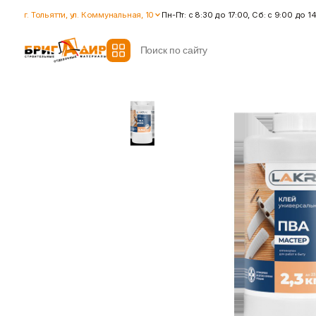
г. Тольятти, ул. Коммунальная, 10
Пн-Пт: с 8:30 до 17:00, Сб: с 9:00 до 1
Все модификаторы
Гидроизоляция
Гипсокартон
Гидроизоляционные смеси
Влагостойкий гипсокартон
Ленты для герметизации
Гипсокартон стандартный
швов
Ленты для швов
Ремонтные cоставы
Показать больше
Показать больше
Крепеж
Наливные полы
Дюбеля, Анкера
Стяжки для пола
Крепления профиля
Топпинг (промышленный пол
Саморезы
Показать больше