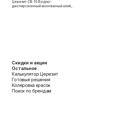
Церезит CB 10 Водно-
ева может пригодиться
Саморез по г/к
.
дисперсионный монтажный клей,…
лея, можно использовать грунтовку,
ая 2".
о в корзину. Затем перейдите к
 из нашего магазина. Уточните наличие
Скидки и акции
Остальное
Калькулятор Церезит
Готовые решения
Колеровка красок
Поиск по брендам
жи и текстиля.
 творчестве.
-48 часов.
екомендуется использовать