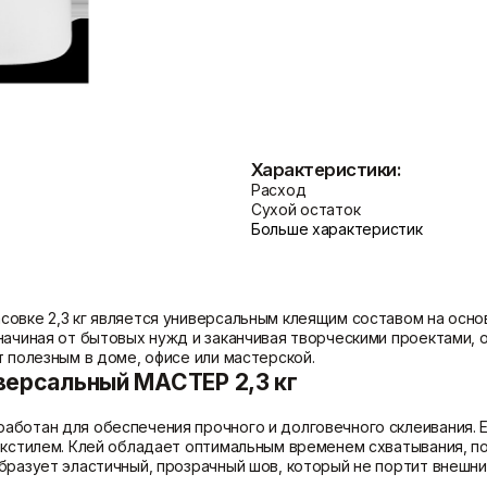
Показать больше
Теплоизоляция
Цементные растворы
Минеральная вата
Цемент
Пенопласт
Цпс
Характеристики:
Пенополистирол
Показать больше
Расход
Показать больше
Сухой остаток
Больше характеристик
овке 2,3 кг является универсальным клеящим составом на осно
 начиная от бытовых нужд и заканчивая творческими проектами,
т полезным в доме, офисе или мастерской.
версальный МАСТЕР 2,3 кг
аботан для обеспечения прочного и долговечного склеивания. Е
екстилем. Клей обладает оптимальным временем схватывания, п
бразует эластичный, прозрачный шов, который не портит внешни