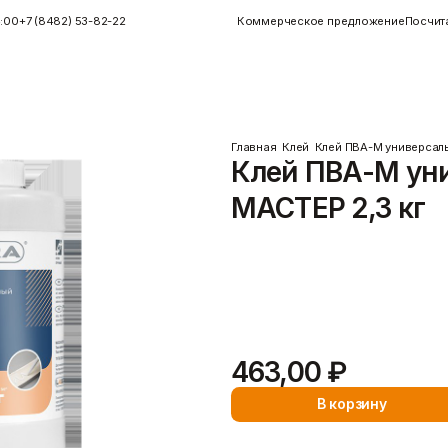
4:00
+7 (8482) 53-82-22
Коммерческое предложение
Посчит
Главная
Клей
Клей ПВА-М универсал
Клей ПВА-М ун
Инструменты
Керамогранит
МАСТЕР 2,3 кг
Инструменты для плитки
Показать больше
Малярные инструменты
Монтажный
Клей ПВА-М универсальный МАСТ
Показать больше
универсальным клеящим соста
дисперсии. …
Подробнее
463,00 ₽
Пены/герметики
Пленки/Мембраны
Герметик
Пароизоляционные плёнки
В корзину
)
Монтажные пены
Пленка
Показать больше
Пленка ПВД техническая