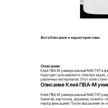
Показать больше
Расходные материалы
Сетки/Стеклообои
Мешки
Малярные ленты
Пленки
Стеклообои/Флизелин
Фото
Описание и характеристики
Скотчи/Ленты
Фасадные сетки
Показать больше
Показать больше
Описание:
Клей ПВА-М универсальный МАСТЕР в фас
подходит для широкого спектра задач,
различных материалов. Этот клей стане
Описание Клей ПВА-М уни
Клей ПВА-М универсальный МАСТЕР разр
бумагой, картоном, деревом, кожей и т
перед фиксацией. После высыхания он о