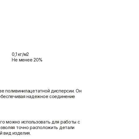
потолка
Показать больше
Шпаклевки
Штукатурки
Базовая шпаклевка
Выравнивающие штукатурки
Универсальная шпаклёвка
и смеси
Финишная шпаклёвка
Декоративные штукатурки
0,1 кг/м2
Показать больше
Показать больше
Не менее 20%
ве поливинилацетатной дисперсии. Он
 обеспечивая надежное соединение
го можно использовать для работы с
озволяя точно расположить детали
й вид изделия.