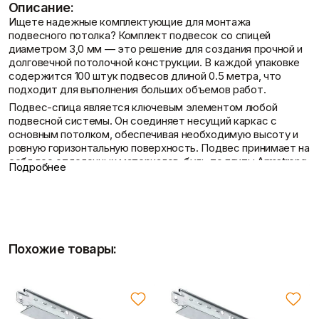
Описание:
Фасадные сетки
Пленки
Ищете надежные комплектующие для монтажа
Показать больше
Скотчи/Ленты
Контакты
подвесного потолка? Комплект подвесок со спицей
Показать больше
диаметром 3,0 мм — это решение для создания прочной и
долговечной потолочной конструкции. В каждой упаковке
содержится 100 штук подвесов длиной 0.5 метра, что
подходит для выполнения больших объемов работ.
Теплоизоляция
Цементные
Подвес-спица является ключевым элементом любой
подвесной системы. Он соединяет несущий каркас с
растворы
Минеральная вата
Доставка и оплата
основным потолком, обеспечивая необходимую высоту и
Пенопласт
Цемент
ровную горизонтальную поверхность. Подвес принимает на
Пенополистирол
Цпс
себя вес отделочных материалов, будь то плиты Armstrong
Показать больше
Показать больше
Подробнее
"Board BAYKAL" 600х600х12мм или гипсокартонные листы.
Описание Комплект подвесок, спица
D-3,0 мм (100 шт/уп, L-0.5м)
Штукатурки
Шпаклевки
Выравнивающие
Комплект подвесок со спицей диаметром 3,0 мм
Базовая шпаклевка
Похожие товары:
штукатурки и смеси
отличается повышенной прочностью, что гарантирует
Универсальная шпаклёвка
Декоративные
высокую несущую способность и надежность потолочной
Финишная шпаклёвка
штукатурки
системы. Универсальная длина 0.5 метра подходит для
Показать больше
Показать больше
большинства стандартных помещений, обеспечивая
гибкость в монтаже.