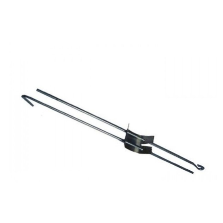
Клей
Краски
Затирки для швов
Грунтовки
Скидки и акции
Клей для блоков
Добавки для красок
Клей для напольных
Краски для дерева и
покрытий
металла
Показать больше
Показать больше
Поиск по брендам
Крепеж
Наливные полы
Дюбеля, Анкера
Стяжки для пола
Крепления профиля
Топпинг (промышленный
Саморезы
пол)
Показать больше
Показать больше
О компании