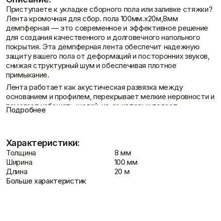
Фасадные сетки
Пленки
Приступаете к укладке сборного пола или заливке стяжки?
Показать больше
Скотчи/Ленты
Лента кромочная для сбор. пола 100мм.х20м,8мм
Показать больше
демпферная — это современное и эффективное решение
для создания качественного и долговечного напольного
покрытия. Эта демпферная лента обеспечит надежную
защиту вашего пола от деформаций и посторонних звуков,
снижая структурный шум и обеспечивая плотное
Контакты
Теплоизоляция
Цементные
примыкание.
растворы
Минеральная вата
Лента работает как акустическая развязка между
Пенопласт
Цемент
основанием и профилем, перекрывает мелкие неровности и
Пенополистирол
Цпс
помогает избежать щелей, из-за которых падает
Подробнее
Показать больше
Показать больше
эффективность. Приобрести ленту кромочную 100мм для
сборного пола можно по выгодной цене.
Описание Лента кромочная для сбор.
Характеристики:
пола 100мм.х20м,8мм демпферная
Доставка и оплата
Толщина
8 мм
Штукатурки
Шпаклевки
Ширина
100 мм
Выравнивающие
Кромочная, или демпферная лента, является
Длина
Базовая шпаклевка
20 м
штукатурки и смеси
универсальным материалом, выполняющим ряд важных
Больше характеристик
Универсальная шпаклёвка
Декоративные
функций при обустройстве пола и других конструкций. Она
Финишная шпаклёвка
штукатурки
обеспечивает компенсацию температурного расширения,
Показать больше
Показать больше
снижает передачу вибраций и шумов, а также служит для
дополнительной теплоизоляции.