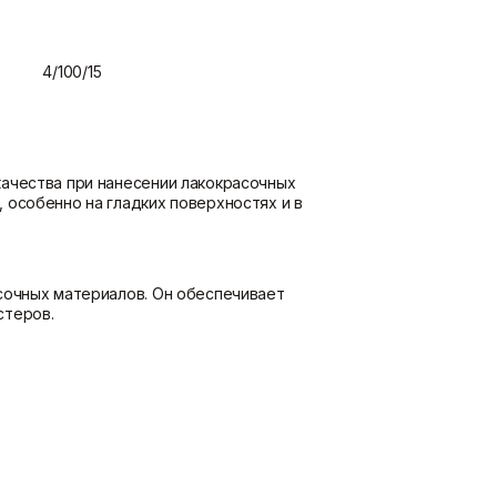
потолка
Показать больше
4/100/15
Шпаклевки
Штукатурки
Базовая шпаклевка
Выравнивающие штукатурки
Универсальная шпаклёвка
и смеси
качества при нанесении лакокрасочных
Финишная шпаклёвка
Декоративные штукатурки
 особенно на гладких поверхностях и в
Показать больше
Показать больше
сочных материалов. Он обеспечивает
стеров.
ие.