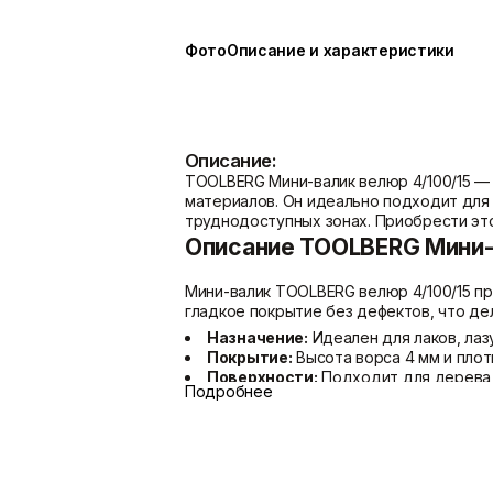
Показать больше
Фото
Описание и характеристики
Расходные материалы
Сетки/Стеклообои
Мешки
Малярные ленты
Описание:
Пленки
Стеклообои/Флизелин
TOOLBERG Мини-валик велюр 4/100/15 —
Скотчи/Ленты
Фасадные сетки
материалов. Он идеально подходит для 
Показать больше
Показать больше
труднодоступных зонах. Приобрести это
Описание TOOLBERG Мини-
Мини-валик TOOLBERG велюр 4/100/15 п
гладкое покрытие без дефектов, что д
Назначение:
Идеален для лаков, лаз
Покрытие:
Высота ворса 4 мм и плот
Поверхности:
Подходит для дерева, 
Подробнее
Материал:
Шубка из смеси полиакрил
Размер:
100 мм — оптимален для неб
Упаковка:
Индивидуальная упаковка с
Этот инструмент поможет вам достичь 