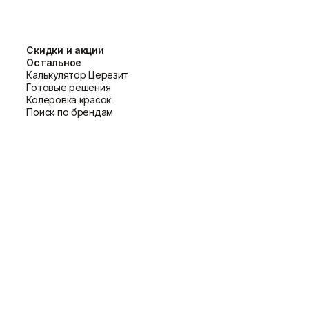
 ровного покрытия. Он идеально
Скидки и акции
тик и гипсокартон. Благодаря своей
Остальное
а также для работы в углах и
Калькулятор Церезит
тков, его можно комбинировать с
Кистью
Готовые решения
й ПВА ЛС
, этот валик также может быть
Колеровка красок
Поиск по брендам
ов выдачи.
красочными материалами на водной и
раске.