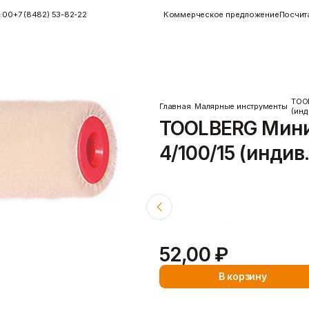
4:00
+7 (8482) 53-82-22
Коммерческое предложение
Посчит
TOOL
Главная
Малярные инструменты
(инд
TOOLBERG Мини
Инструменты
Керамогранит
Инструменты для плитки
Показать больше
4/100/15 (индив
Малярные инструменты
Монтажный
Показать больше
Размеры:
4/50/15
4/100/15
4/15
52,00 ₽
Пены/герметики
Пленки/Мембраны
Герметик
Пароизоляционные плёнки
В корзину
)
Монтажные пены
Пленка
Показать больше
Пленка ПВД техническая