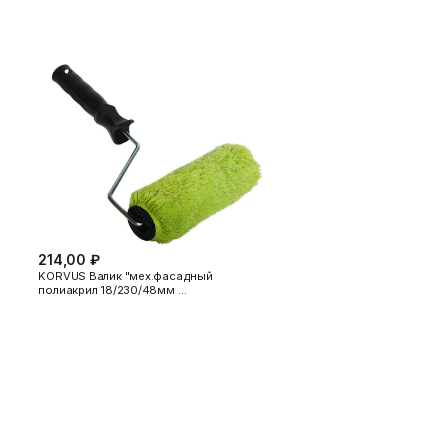
214,00 ₽
KORVUS Валик "мех.фасадный
полиакрил 18/230/48мм …
ономии краски.