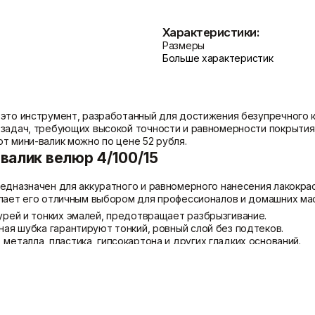
Показать больше
Характеристики:
Размеры
Больше характеристик
Теплоизоляция
Цементные растворы
Минеральная вата
Цемент
Пенопласт
Цпс
 это инструмент, разработанный для достижения безупречного 
Пенополистирол
Показать больше
задач, требующих высокой точности и равномерности покрытия,
Показать больше
т мини-валик можно по цене 52 рубля.
валик велюр 4/100/15
редназначен для аккуратного и равномерного нанесения лакокра
елает его отличным выбором для профессионалов и домашних ма
урей и тонких эмалей, предотвращает разбрызгивание.
ная шубка гарантируют тонкий, ровный слой без подтеков.
металла, пластика, гипсокартона и других гладких оснований.
а и шерсти обеспечивает износостойкость и хорошее впитыван
ольших участков и точных работ.
охраняет чистоту и целостность валика.
высокого качества отделки.