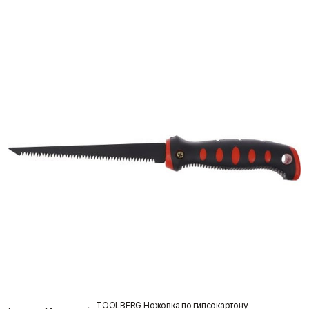
Клей
Краски
Затирки для швов
Грунтовки
Скидки и акции
Клей для блоков
Добавки для красок
Клей для напольных
Краски для дерева и
покрытий
металла
Показать больше
Показать больше
Поиск по брендам
Крепеж
Наливные полы
Дюбеля, Анкера
Стяжки для пола
Крепления профиля
Топпинг (промышленный
Саморезы
пол)
Показать больше
Показать больше
О компании
TOOLBERG Ножовка по гипсокартону