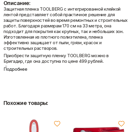
Описание:
Фасадные сетки
Пленки
Защитная пленка TOOLBERG с интегрированной клейкой
Показать больше
Скотчи/Ленты
лентой представляет собой практичное решение для
Показать больше
защиты поверхностей во время ремонтных и строительных
работ. Благодаря размерам 170 см на 33 метра, она
подходит для покрытия как крупных, так и небольших зон.
Контакты
Изготовленная из плотного полиэтилена, пленка
эффективно защищает от пыли, грязи, красок и
Теплоизоляция
Цементные
строительных растворов.
растворы
Минеральная вата
Приобрести защитную пленку TOOLBERG можно в
Пенопласт
Цемент
Бригадир, где она доступна по цене 499 рублей.
Пенополистирол
Цпс
Показать больше
Описание
Показать больше
Подробнее
Доставка и оплата
Защитная пленка TOOLBERG с клейкой лентой
предназначена для обеспечения надежной защиты
Штукатурки
различных поверхностей от загрязнений и повреждений в
Шпаклевки
Выравнивающие
процессе ремонта. Она легко фиксируется на месте
Базовая шпаклевка
Похожие товары:
штукатурки и смеси
благодаря встроенной клейкой ленте, что упрощает
Универсальная шпаклёвка
Декоративные
процесс нанесения и гарантирует плотное прилегание.
Финишная шпаклёвка
штукатурки
Материал: Высокоплотный полиэтилен, обеспечивающий
Показать больше
Показать больше
прочность и влагостойкость.
Фиксация: Интегрированная клейкая лента для быстрой