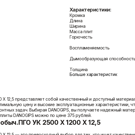
Показать больше
Характеристики:
Кромка
Длина
Ширина
Масса плит
Теплоизоляция
Цементные растворы
Горючесть
Минеральная вата
Цемент
Пенопласт
Цпс
Воспламеняемость
Пенополистирол
Показать больше
Показать больше
Дымообразующая способност
Толщина
Больше характеристик
0 Х 12,5 представляет собой качественный и доступный материа
птимальную цену и высокие эксплуатационные характеристики, 
онтных задач. Выбирая DANOGIPS, вы получаете надежный матер
 плиты DANOGIPS можно по цене 375 рублей.
обыч.ПГО УК 2500 Х 1200 Х 12,5
0 Х 12,5 — это превосходный выбор для тех, кто ищет качестве