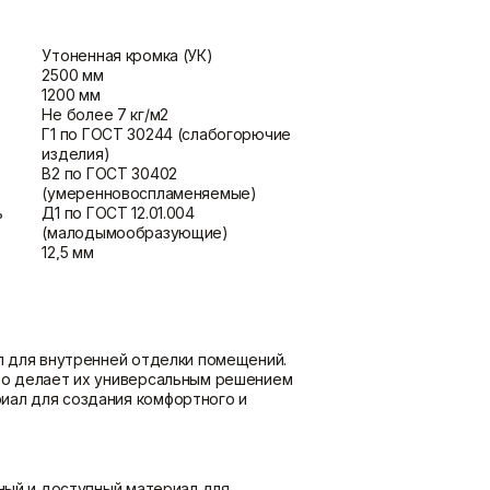
потолка
Показать больше
Утоненная кромка (УК)
2500 мм
1200 мм
Не более 7 кг/м2
Шпаклевки
Штукатурки
Г1 по ГОСТ 30244 (слабогорючие
Базовая шпаклевка
Выравнивающие штукатурки
изделия)
Универсальная шпаклёвка
и смеси
В2 по ГОСТ 30402
Финишная шпаклёвка
Декоративные штукатурки
(умеренновоспламеняемые)
Показать больше
Показать больше
ь
Д1 по ГОСТ 12.01.004
(малодымообразующие)
12,5 мм
л для внутренней отделки помещений.
что делает их универсальным решением
иал для создания комфортного и
нный и доступный материал для