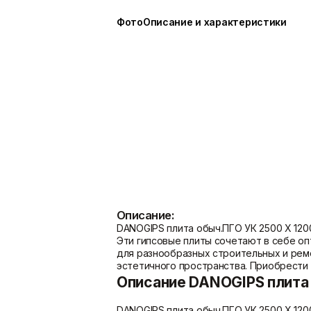
Показать больше
Фото
Описание и характеристики
Расходные материалы
Сетки/Стеклообои
Мешки
Малярные ленты
Пленки
Стеклообои/Флизелин
Скотчи/Ленты
Фасадные сетки
Показать больше
Показать больше
Описание:
DANOGIPS плита обыч.ПГО УК 2500 Х 120
Эти гипсовые плиты сочетают в себе о
для разнообразных строительных и рем
эстетичного пространства. Приобрести
Описание DANOGIPS плита 
DANOGIPS плита обыч.ПГО УК 2500 Х 120