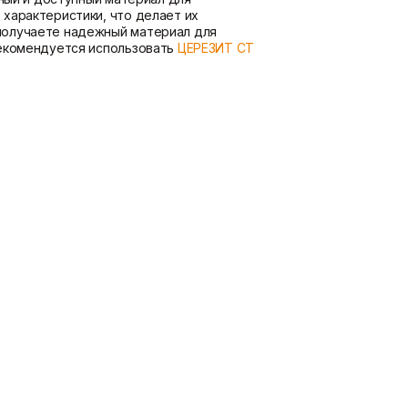
характеристики, что делает их
получаете надежный материал для
рекомендуется использовать
ЦЕРЕЗИТ CT
овом диапазоне, обеспечивая
 конструкций, созданных с
лостность и прочность конструкции,
кой по гипсокартону, что значительно
й и безопасный материал,