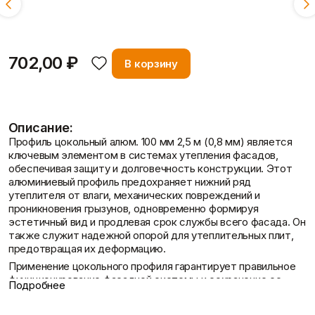
0,8 мм
0,9 мм
Фасадные сетки
Пленки
Показать больше
Скотчи/Ленты
Показать больше
702,00 ₽
В корзину
Отзывы
Теплоизоляция
Цементные
растворы
Минеральная вата
Описание:
Пенопласт
Цемент
Профиль цокольный алюм. 100 мм 2,5 м (0,8 мм) является
Пенополистирол
Цпс
ключевым элементом в системах утепления фасадов,
Показать больше
Показать больше
обеспечивая защиту и долговечность конструкции. Этот
алюминиевый профиль предохраняет нижний ряд
Контакты
утеплителя от влаги, механических повреждений и
проникновения грызунов, одновременно формируя
Штукатурки
эстетичный вид и продлевая срок службы всего фасада. Он
Шпаклевки
Выравнивающие
также служит надежной опорой для утеплительных плит,
Базовая шпаклевка
штукатурки и смеси
предотвращая их деформацию.
Универсальная шпаклёвка
Декоративные
Применение цокольного профиля гарантирует правильное
Финишная шпаклёвка
штукатурки
функционирование фасадной системы и сохранение ее
Показать больше
Подробнее
Показать больше
первоначальных свойств. Вы можете купить профиль
Доставка и оплата
цокольный алюм. 100 мм 2,5 м (0,8 мм) для обеспечения