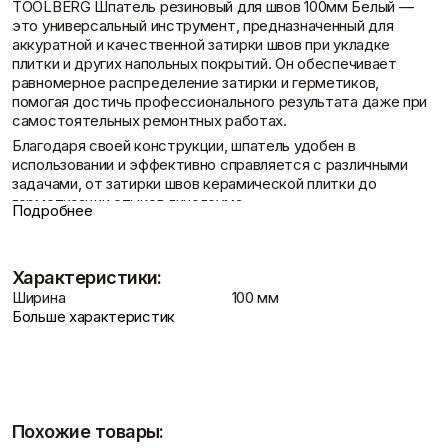
Отзывы
TOOLBERG Шпатель резиновый для швов 100мм Белый —
Фасадные сетки
Пленки
это универсальный инструмент, предназначенный для
Показать больше
Скотчи/Ленты
аккуратной и качественной затирки швов при укладке
Показать больше
плитки и других напольных покрытий. Он обеспечивает
равномерное распределение затирки и герметиков,
помогая достичь профессионального результата даже при
самостоятельных ремонтных работах.
Благодаря своей конструкции, шпатель удобен в
Теплоизоляция
Цементные
Контакты
использовании и эффективно справляется с различными
растворы
Минеральная вата
задачами, от затирки швов керамической плитки до
Пенопласт
Цемент
герметизации стыков линолеума.
Пенополистирол
Цпс
Подробнее
Описание TOOLBERG Шпатель
Показать больше
Показать больше
резиновый для швов 100мм Белый
Характеристики:
Шпатель TOOLBERG 100мм разработан для облегчения
Ширина
100 мм
Доставка и оплата
процесса затирки и герметизации швов. Его гибкая
Штукатурки
Больше характеристик
Шпаклевки
резиновая рабочая часть и удобная деревянная рукоятка
Выравнивающие
делают его незаменимым помощником в отделочных
Базовая шпаклевка
штукатурки и смеси
работах. Инструмент позволяет добиться аккуратных и
Универсальная шпаклёвка
Декоративные
долговечных швов, минимизируя риск повреждения
Финишная шпаклёвка
штукатурки
поверхности.
Показать больше
Показать больше
Гибкая рабочая часть:
Изготовлена из
Похожие товары:
высококачественной резины, повторяет контуры