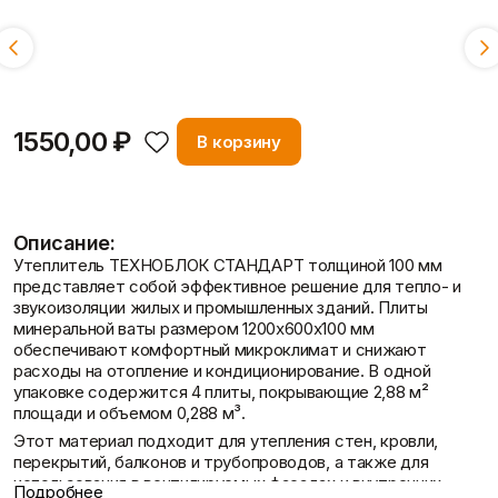
Пены/герметики
Пленки/Мембраны
Толщина:
Смотреть всё
Герметик
Пароизоляционные
50 мм
100 мм
Монтажные пены
плёнки
Показать больше
Пленка
Пленка ПВД техническая
Показать больше
Вопрос-ответ
1550,00 ₽
В корзину
Потолок
Профиль
Описание:
Плита потолочная
Акустические Ленты
Утеплитель ТЕХНОБЛОК СТАНДАРТ толщиной 100 мм
Показать больше
Маячковый профиль
представляет собой эффективное решение для тепло- и
Статьи
Подвесы и профили для
звукоизоляции жилых и промышленных зданий. Плиты
потолка
минеральной ваты размером 1200х600х100 мм
Показать больше
обеспечивают комфортный микроклимат и снижают
расходы на отопление и кондиционирование. В одной
упаковке содержится 4 плиты, покрывающие 2,88 м²
площади и объемом 0,288 м³.
Этот материал подходит для утепления стен, кровли,
Расходные
Сетки/Стеклообои
Отзывы
перекрытий, балконов и трубопроводов, а также для
материалы
Малярные ленты
использования в вентилируемых фасадах и внутренних
Стеклообои/Флизелин
Мешки
Подробнее