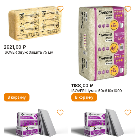
Утеплитель ТЕХНОБЛОК СТАНДАРТ обладает
следующими техническими параметрами:
Размеры плиты: 1200х600 мм.
Толщина плиты: 100 мм.
Количество плит в упаковке: 4 шт.
Площадь в упаковке: 2,88 м².
Объем в упаковке: 0,288 м³.
2921,00 ₽
Материал: Минеральная вата на основе горных пород
ISOVER ЗвукоЗащита 75 мм
базальта.
Группа горючести: НГ (негорючий).
Преимущества
1188,00 ₽
Обеспечивает высокую теплосберегающую
ISOVER Шумка 50х610х1000
способность, снижая затраты на отопление и
В корзину
В корзину
кондиционирование.
Создает эффективную звукоизоляцию, повышая
акустический комфорт в помещениях.
Сохраняет теплоизоляционные свойства при
повышенной влажности благодаря устойчивости к влаге.
Является негорючим материалом, что повышает
пожарную безопасность зданий.