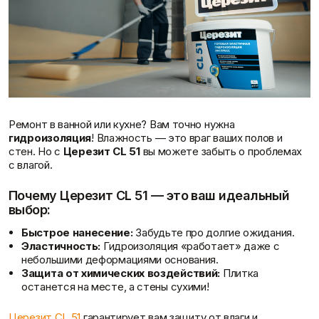
Доставка и оплата
Ремонт в ванной или кухне? Вам точно нужна
гидроизоляция
! Влажность — это враг ваших полов и
стен. Но с
Церезит CL 51
вы можете забыть о проблемах
с влагой.
Почему Церезит CL 51 — это ваш идеальный
выбор:
Быстрое нанесение:
Забудьте про долгие ожидания.
Эластичность:
Гидроизоляция «работает» даже с
небольшими деформациями основания.
Защита от химических воздействий:
Плитка
останется на месте, а стены сухими!
Церезит CL 51
гарантирует вам защиту от влаги и