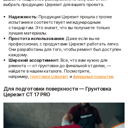
Пены/герметики
Пленки/Мембраны
выбрать продукцию Церезит для вашего проекта.
Герметик
Пароизоляционные
Монтажные пены
плёнки
Надежность:
Продукция Церезит прошла строгие
Показать больше
Пленка
испытания и соответствует международным
Пленка ПВД техническая
стандартам. Это значит, что вы получаете только
Скидки и акции
Показать больше
лучшие материалы.
Простота использования:
Даже если вы не
профессионал, с продуктами Церезит работать легко.
Они разработаны для того, чтобы ремонт был доступен
каждому.
Потолок
Профиль
Широкий ассортимент:
Все, что вам нужно для
Плита потолочная
Акустические Ленты
ремонта — от грунтовки до финальной отделки, —
Показать больше
Маячковый профиль
найдете в нашем каталоге. Посмотрите,
Подвесы и профили для
например,
грунтовки Церезит
и
финишные покрытия
.
потолка
Показать больше
Для подготовки поверхности — Грунтовка
Церезит CT 17 PRO
Поиск по брендам
Расходные
Сетки/Стеклообои
материалы
Малярные ленты
Стеклообои/Флизелин
Мешки