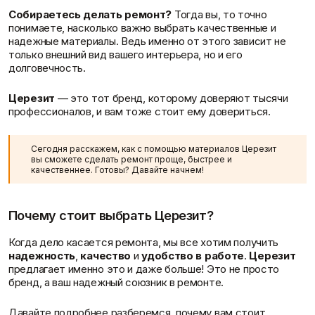
Собираетесь делать ремонт?
Тогда вы, то точно
г. Сызрань, ул. Урицкого 2, офис 2А.
Готовые решения
понимаете, насколько важно выбрать качественные и
надежные материалы. Ведь именно от этого зависит не
только внешний вид вашего интерьера, но и его
Клей
Краски
долговечность.
Затирки для швов
Грунтовки
Клей для блоков
Добавки для красок
Церезит
— это тот бренд, которому доверяют тысячи
Клей для напольных
Краски для дерева и
профессионалов, и вам тоже стоит ему довериться.
покрытий
металла
Показать больше
Показать больше
Сегодня расскажем, как с помощью материалов Церезит
вы сможете сделать ремонт проще, быстрее и
качественнее. Готовы? Давайте начнем!
Крепеж
Наливные полы
Колеровка красок
г. Тольятти, ул. Коммунальная, 10
Дюбеля, Анкера
Стяжки для пола
Почему стоит выбрать Церезит?
Крепления профиля
Топпинг (промышленный
Саморезы
пол)
Когда дело касается ремонта, мы все хотим получить
Показать больше
Показать больше
надежность
,
качество
и
удобство в работе
.
Церезит
предлагает именно это и даже больше! Это не просто
бренд, а ваш надежный союзник в ремонте.
Давайте подробнее разберемся, почему вам стоит