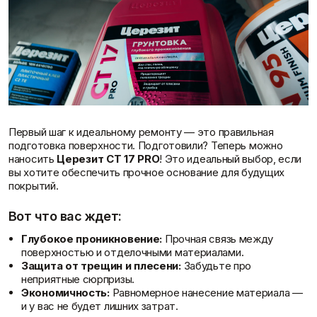
Фасадные сетки
Пленки
Показать больше
Скотчи/Ленты
Показать больше
Теплоизоляция
Цементные
растворы
Минеральная вата
О компании
Первый шаг к идеальному ремонту — это правильная
Пенопласт
Цемент
подготовка поверхности. Подготовили? Теперь можно
Пенополистирол
Цпс
наносить
Церезит CT 17 PRO
! Это идеальный выбор, если
Показать больше
Показать больше
вы хотите обеспечить прочное основание для будущих
покрытий.
Вот что вас ждет:
Штукатурки
Шпаклевки
Выравнивающие
Глубокое проникновение:
Прочная связь между
Базовая шпаклевка
штукатурки и смеси
поверхностью и отделочными материалами.
Универсальная шпаклёвка
Декоративные
Защита от трещин и плесени:
Забудьте про
Финишная шпаклёвка
штукатурки
неприятные сюрпризы.
Показать больше
Показать больше
Экономичность:
Равномерное нанесение материала —
и у вас не будет лишних затрат.
Вопрос-ответ