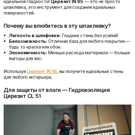
идеальной гладкости!
Церезит IN 95
— это не просто
шпаклевка, это инструмент для создания идеальных
поверхностей.
Отзывы
Почему вы влюбитесь в эту шпаклевку?
Легкость в шлифовке:
Гладкие стены без усилий!
Белоснежность:
Отличная база для любого покрытия —
будь то краска или обои.
Экономичность:
Меньше расхода материала — больше
выгоды для вас.
Используя
Церезит IN 95
, вы получите идеальные стены
для любого интерьера.
Для защиты от влаги — Гидроизоляция
Церезит CL 51
Контакты