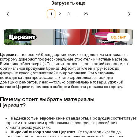
Загрузить еще
1
2
3
...
26
Доставка и оплата
Оф.сайт
Церезит
— известный бренд строительных и отделочных материалов,
которому доверяют профессиональные строители и частные мастера.
В магазине «Бригадир» (г. Тольятти) представлен широкий ассортимент
оригинальной продукции бренда Церезит: от клеёв и грунтовок до
фасадных красок, утеплителей и гидроизоляции. Эти материалы
подходят как для профессионального строительства, так и для
домашних ремонтов. У нас — только оригинальные товары, удобный
каталог Церезит
, помощь в выборе и быстрая доставка по городу.
Почему стоит выбрать материалы
Церезит?
Надёжность и европейские стандарты.
Продукция соответствует
строгим техническим требованиям и проверена в российских
климатических условиях.
Широкий выбор товаров Церезит.
От грунтовок и клеёв до
утеплителей, гидроизоляции и декоративных покрытий — всё для