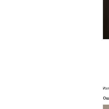
Изл
Ош