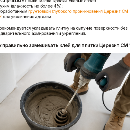
чищенным от пыли, масла, краски, слабых слоёв;
ухим (влажность не более 4%);
обработанным
грунтовкой глубокого проникновения Церезит CM
7
для увеличения адгезии.
рекомендуется укладывать плитку на сыпучие поверхности без
дварительного армирования и укрепления.
к правильно замешивать клей для плитки Церезит CM 