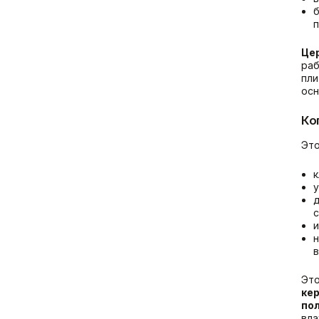
б
п
Цер
ра
пли
осн
Ко
Это
к
у
д
и
н
Это
ке
по
вла