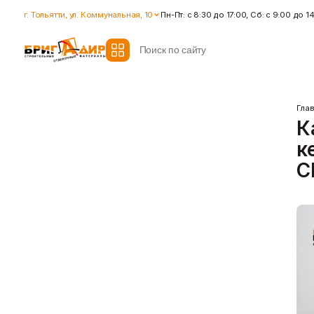
г. Тольятти, ул. Коммунальная, 10
Пн-Пт: с 8:30 до 17:00, Сб: с 9:00 до 1
Гла
К
Гидроизоляция
Гипсокартон
к
Гидроизоляционные смеси
Влагостойкий гипсокартон
Ленты для герметизации
Гипсокартон стандартный
C
швов
Ленты для швов
Ремонтные cоставы
Показать больше
Показать больше
Крепеж
Наливные полы
Дюбеля, Анкера
Стяжки для пола
Крепления профиля
Топпинг (промышленный пол
Саморезы
Показать больше