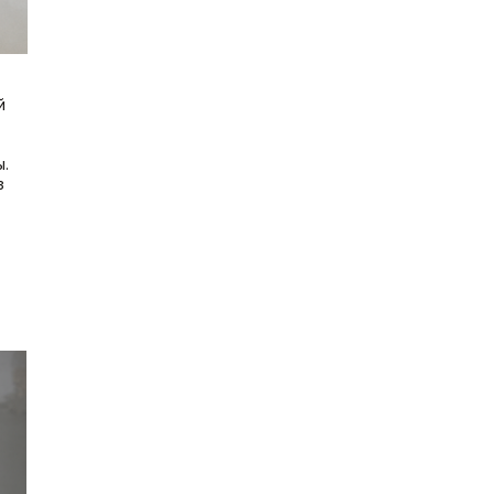
й
.
з