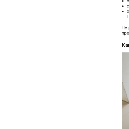
о
с
1
Не 
пре
Ка