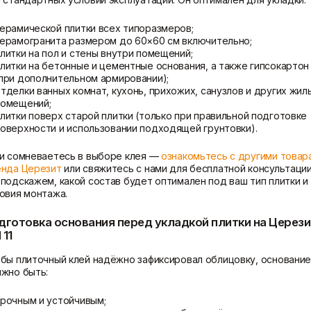
ерамической плитки всех типоразмеров;
керамогранита размером до 60×60 см включительно;
литки на пол и стены внутри помещений;
литки на бетонные и цементные основания, а также гипсокартон
при дополнительном армировании);
тделки ванных комнат, кухонь, прихожих, санузлов и других жил
помещений;
литки поверх старой плитки (только при правильной подготовке
оверхности и использовании подходящей грунтовки).
и сомневаетесь в выборе клея —
ознакомьтесь с другими товар
нда Церезит
или свяжитесь с нами для бесплатной консультации
подскажем, какой состав будет оптимален под ваш тип плитки и
овия монтажа.
дготовка основания перед укладкой плитки на Церези
 11
бы плиточный клей надёжно зафиксировал облицовку, основани
жно быть:
рочным и устойчивым;