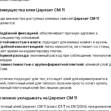
еимущества клея Церезит CM 11
ди множества доступных клеевых смесей
Церезит CM 11
еляется:
Надёжной фиксацией:
обеспечивает прочную адгезию к
ольшинству оснований.
Устойчивостью к влаге:
подходит для ванных комнат и кухонь.
Удобной консистенцией:
легко наносится, не стекает со стены,
аёт время на корректировку плитки.
Нормой расхода:
экономный расход при соблюдении технологи
кладки.
Совместимостью с крупноформатной плиткой:
клеевой слой 
0 мм.
отлично подходит для тех, кто ищет клей для керамогранита в
ной, плиточный клей для тёплого пола или просто хочет купить
ёжный плиточный клей без лишних рисков.
о можно укладывать на Церезит CM 11
точный клей Церезит CM 11 (класс
C1 T
по EN 12004) предназначе
 стандартных условий эксплуатации. Он оптимален для укладки: