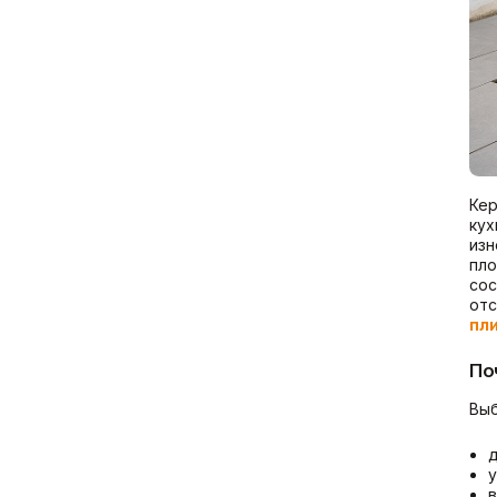
Показать больше
Расходные материалы
Сетки/Стеклообои
Мешки
Малярные ленты
Пленки
Стеклообои/Флизелин
Скотчи/Ленты
Фасадные сетки
Кер
Показать больше
Показать больше
кух
изн
пло
сос
отс
пли
По
Выб
д
у
в