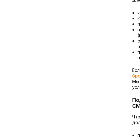
к
п
п
(
о
п
п
Есл
бре
Мы 
усл
По
CM
Что
дол
п