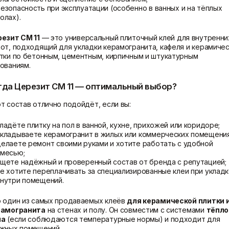
езопасность при эксплуатации (особенно в ванных и на тёплых
олах).
езит CM 11
— это
универсальный плиточный клей для внутренни
бот
, подходящий для укладки керамогранита, кафеля и керамиче
тки по бетонным, цементным, кирпичным и штукатурным
ованиям.
гда Церезит CM 11 — оптимальный выбор?
т состав отлично подойдёт, если вы:
ладёте плитку на пол в ванной, кухне, прихожей или коридоре;
кладываете керамогранит в жилых или коммерческих помещения
елаете ремонт своими руками и хотите работать с удобной
смесью;
щете надёжный и проверенный состав от бренда с репутацией;
е хотите переплачивать за специализированные клеи при уклад
внутри помещений.
 один из самых продаваемых клеёв
для керамической плитки 
рамогранита
на стенах и полу. Он совместим с системами
тёпло
ла
(если соблюдаются температурные нормы) и подходит для
жных помещений.