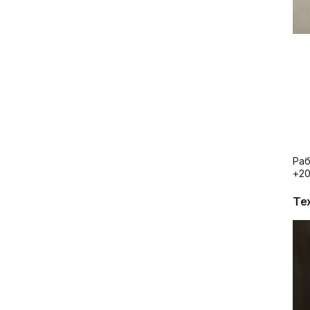
Раб
+20
Те