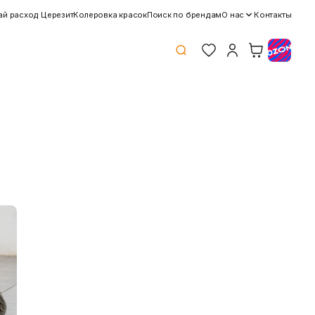
ай расход Церезит
Колеровка красок
Поиск по брендам
О нас
Контакты
Клей
Краски
Затирки для швов
Грунтовки
Клей для блоков
Добавки для красок
Клей для напольных
Краски для дерева и
покрытий
металла
Показать больше
Показать больше
Потолок
Профиль
Плита потолочная
Акустические Ленты
Показать больше
Маячковый профиль
Подвесы и профили для