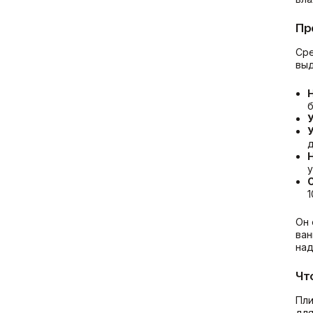
Пр
Сре
выд
б
д
у
1
Он 
ван
над
Чт
Пли
для