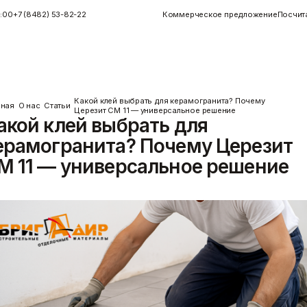
4:00
+7 (8482) 53-82-22
Коммерческое предложение
Посчит
Какой клей выбрать для керамогранита? Почему
вная
О нас
Статьи
Церезит CM 11 — универсальное решение
акой клей выбрать для
Инструменты
Керамогранит
ерамогранита? Почему Церезит
Инструменты для плитки
Показать больше
Малярные инструменты
M 11 — универсальное решение
Монтажный
Показать больше
Пены/герметики
Пленки/Мембраны
Герметик
Пароизоляционные плёнки
)
Монтажные пены
Пленка
Показать больше
Пленка ПВД техническая