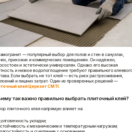
Показать больше
Теплоизоляция
Цементные растворы
Минеральная вата
Цемент
Пенопласт
Цпс
Пенополистирол
Показать больше
амогранит — популярный выбор для полов и стен в санузлах,
Показать больше
нях, прихожих и коммерческих помещениях. Он надёжен,
осостоек и эстетически универсален. Однако его высокая
тность и низкое водопоглощение требуют правильного клеевог
тава. Если выбрать не тот клей — есть риск растрескивания,
лоений и лишних затрат. Один из проверенных решений —
точный клей Церезит CM 11
.
чему так важно правильно выбрать плиточный клей?
ор плиточного клея напрямую влияет на:
олговечность укладки;
стойчивость к механическим и температурным нагрузкам;
лагостойкость и сцепление с основанием;