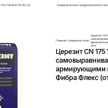
4:00
+7 (8482) 53-82-22
Коммерческое предложение
Посчит
Церезит CN 
самовыравн
Главная
Наливные полы
микроволокн
25кг
Инструменты
Керамогранит
Церезит CN 175
Инструменты для плитки
Показать больше
Малярные инструменты
самовыравнива
Монтажный
Показать больше
армирующими 
Фибра Флекс (от
Церезит CN 175: Универсальна
Пены/герметики
Пленки/Мембраны
идеального пола Церезит CN 17
Герметик
Пароизоляционные плёнки
Подробнее
)
Монтажные пены
Пленка
Показать больше
Пленка ПВД техническая