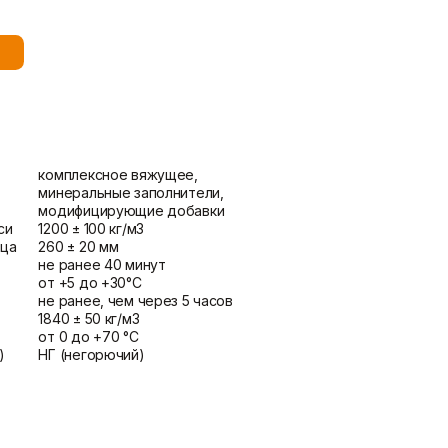
потолка
Показать больше
Шпаклевки
Штукатурки
Базовая шпаклевка
Выравнивающие штукатурки
Универсальная шпаклёвка
и смеси
Финишная шпаклёвка
Декоративные штукатурки
комплексное вяжущее,
Показать больше
Показать больше
минеральные заполнители,
модифицирующие добавки
си
1200 ± 100 кг/м3
ьца
260 ± 20 мм
не ранее 40 минут
от +5 до +30°C
не ранее, чем через 5 часов
1840 ± 50 кг/м3
от 0 до +70 °C
)
НГ (негорючий)
г
0,57 л
около 1,8 кг/м2 на 1 мм толщины
слоя
25 кг