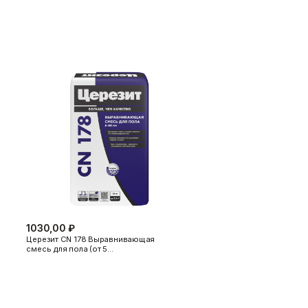
окрытий.
зит CM 11
,
Церезит CM 14
или
ЦЕРЕЗИТ
.
ю.
ованием
Церезит CR 65
для защиты от
1030,00 ₽
Церезит CN 178 Выравнивающая
смесь для пола (от 5…