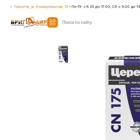
г. Тольятти, ул. Коммунальная, 10
Пн-Пт: с 8:30 до 17:00, Сб: с 9:00 до 1
Все модификаторы
Гидроизоляция
Гипсокартон
Гидроизоляционные смеси
Влагостойкий гипсокартон
Ленты для герметизации
Гипсокартон стандартный
швов
Ленты для швов
Ремонтные cоставы
Показать больше
Показать больше
Крепеж
Наливные полы
Дюбеля, Анкера
Стяжки для пола
Крепления профиля
Топпинг (промышленный пол
Саморезы
Показать больше