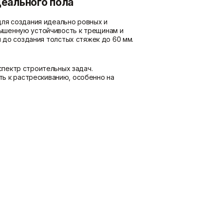
еального пола
для создания идеально ровных и
ышенную устойчивость к трещинам и
 до создания толстых стяжек до 60 мм.
спектр строительных задач.
ь к растрескиванию, особенно на
я.
 напольные покрытия.
ьных полов.
арительной гидроизоляции.
льно сокращает время ремонта.
- и теплоизоляцию.
оту на больших площадях.
иях.
напольных покрытий: