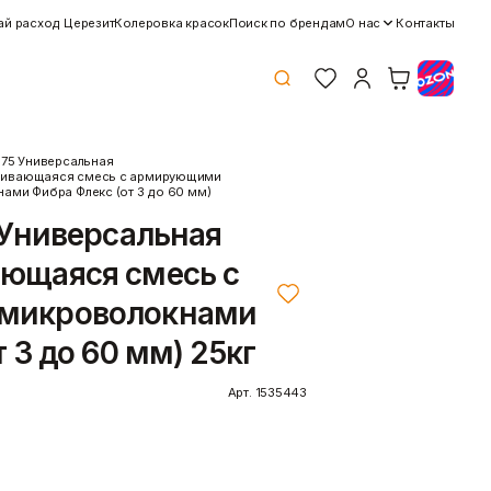
ай расход Церезит
Колеровка красок
Поиск по брендам
О нас
Контакты
175 Универсальная
ивающаяся смесь с армирующими
ами Фибра Флекс (от 3 до 60 мм)
Клей
Краски
 Универсальная
Затирки для швов
Грунтовки
Клей для блоков
Добавки для красок
ющаяся смесь с
Клей для напольных
Краски для дерева и
покрытий
металла
микроволокнами
Показать больше
Показать больше
 3 до 60 мм) 25кг
Арт. 1535443
я самовыравнивающаяся смесь для
Потолок
Профиль
5 – это высококачественная унив…
Плита потолочная
Акустические Ленты
Показать больше
Маячковый профиль
Подвесы и профили для