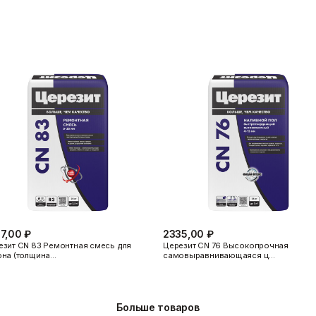
вание существующих стяжек для улучшения адгезии напольных п
вной поверхности на ангидридных полах.
ипсовых оснований перед укладкой, например, ламината.
напольных покрытий:
фиксации плитки рекомендуем использовать плиточные клеи
Цере
 под линолеум для предотвращения продавливания и деформации
фортной и ровной укладки ковролина.
рхности под ламинат для долговечной эксплуатации.
основания для паркетной доски, минимизируя скрип и деформаци
 уровнем влажности:
 детские комнаты в квартирах и частных домах.
ы, кладовые.
 магазины, кабинеты.
ри условии предварительной гидроизоляции, например, с использ
7,00 ₽
2335,00 ₽
езит CN 83 Ремонтная смесь для
Церезит CN 76 Высокопрочная
она (толщина…
самовыравнивающаяся ц…
идов стяжек:
равнивание пола по всей площади.
имальная толщина 35 мм, для создания независимого пола.
лщина 40 мм, для улучшения звуко- и теплоизоляции.
Больше товаров