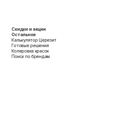
60 мм в зависимости от неровностей
а
придерживайтесь следующих
Скидки и акции
Остальное
Калькулятор Церезит
Готовые решения
 Избыток воды может привести к
Колеровка красок
Поиск по брендам
Обработайте поверхность грунтовкой
мерного распределения смеси.
ью и теплопроводностью.