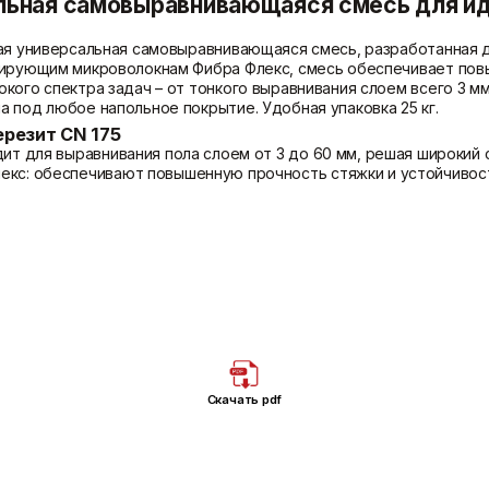
альная самовыравнивающаяся смесь для ид
ная универсальная самовыравнивающаяся смесь, разработанная 
мирующим микроволокнам Фибра Флекс, смесь обеспечивает пов
кого спектра задач – от тонкого выравнивания слоем всего 3 мм
 под любое напольное покрытие. Удобная упаковка 25 кг.
резит CN 175
ит для выравнивания пола слоем от 3 до 60 мм, решая широкий 
кс: обеспечивают повышенную прочность стяжки и устойчивост
твие трещин и деформаций на поверхности пола после высыхани
нию: создает надежное основание под плитку, ламинат и другие
ичное решение для реновации и выравнивания старых, нестабил
ожно использование во влажных помещениях при условии предв
51
для надежной защиты от влаги.
ние возможно уже через 5 часов после нанесения, что значите
ля создания стяжек на разделительном слое, обеспечивая звуко
легко наносится механизированным способом, что ускоряет раб
 с системами "теплый пол", не теряет свойств при нагревании.
 безопасный состав, подходит для применения в жилых помещен
Скачать pdf
ивающейся смеси Церезит CN 175
выравнивания различных типов оснований пола перед укладкой 
 финишное покрытие в новых зданиях.