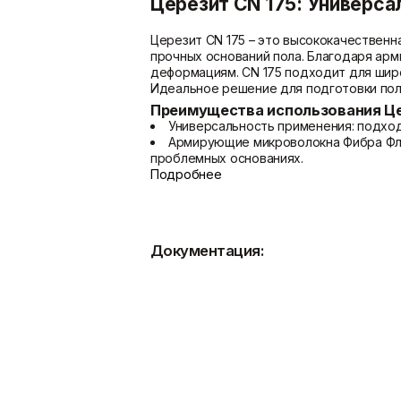
Церезит CN 175: Универс
Церезит CN 175 – это высококачествен
прочных оснований пола. Благодаря ар
деформациям. CN 175 подходит для широ
Идеальное решение для подготовки пола
Преимущества использования Це
Универсальность применения: подход
Армирующие микроволокна Фибра Фле
проблемных основаниях.
Безусадочность: гарантирует отсутс
Подробнее
Высокая устойчивость к растрескива
Подходит для слабых оснований: отл
Применение в ванных комнатах: возм
Рекомендуем использовать
Церезит CL 
Документация:
Быстрое затвердевание: пешее хожде
Для "плавающих" стяжек: подходит д
Механизированное нанесение: смесь 
Для стяжек с подогревом: совместима
Для внутренних работ: экологически
Области применения самовыравн
Церезит CN 175 идеально подходит для 
Бетонные основания: подготовка под