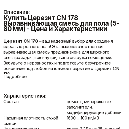
Фасадные сетки
Пленки
Показать больше
Скотчи/Ленты
Описание:
Показать больше
Купить Церезит CN 178
Выравнивающая смесь для пола (5-
80 мм) - Цена и Характеристики
Отзывы
Церезит CN 178
– ваш надежный выбор для создания
Теплоизоляция
Цементные
идеально ровного пола! Эта высококачественная
растворы
Минеральная вата
выравнивающая смесь предназначена для широкого
Пенопласт
Цемент
спектра задач, как внутри, так и снаружи помещений.
Пенополистирол
Цпс
Забудьте о неровностях и подготовьте безупречное
Показать больше
Показать больше
основание под любое напольное покрытие с Церезит CN
178.
Подробнее
Преимущества выравнивающей смеси
Церезит CN 178
Контакты
Штукатурки
Универсальность применения
: Подходит для
Шпаклевки
Характеристики:
Выравнивающие
внутренних и наружных работ, включая балконы и террасы.
Базовая шпаклевка
штукатурки и смеси
Состав
цемент, минеральные
Широкий диапазон толщины слоя
: Выравнивание от 5
Универсальная шпаклёвка
Декоративные
заполнители,
до 80 мм за одно нанесение.
Финишная шпаклёвка
штукатурки
модифицирующие добавки
Прочное и долговечное основание: Выдерживает
Показать больше
Показать больше
Насыпная плотность сухой
1600 ± 100 кг/м3
умеренные механические нагрузки.
смеси
Быстрое и легкое выравнивание: Самовыравнивающаяся
Количество воды
около 3,25 л на 25 кг сухой