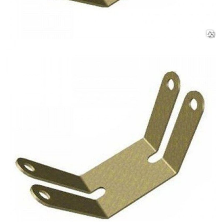
Клей
Краски
Затирки для швов
Грунтовки
Скидки и акции
Клей для блоков
Добавки для красок
Клей для напольных
Краски для дерева и
покрытий
металла
Показать больше
Показать больше
Поиск по брендам
Крепеж
Наливные полы
Дюбеля, Анкера
Стяжки для пола
Крепления профиля
Топпинг (промышленный
Саморезы
пол)
Показать больше
Показать больше
О компании