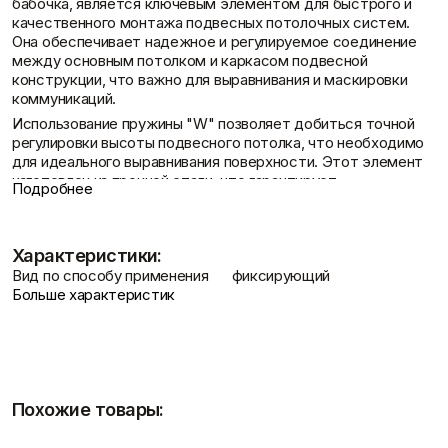
бабочка, является ключевым элементом для быстрого и
Фасадные сетки
Пленки
качественного монтажа подвесных потолочных систем.
Показать больше
Скотчи/Ленты
Она обеспечивает надежное и регулируемое соединение
Показать больше
между основным потолком и каркасом подвесной
конструкции, что важно для выравнивания и маскировки
Контакты
коммуникаций.
Использование пружины "W" позволяет добиться точной
регулировки высоты подвесного потолка, что необходимо
Теплоизоляция
Цементные
для идеального выравнивания поверхности. Этот элемент
растворы
Минеральная вата
изготовлен из прочной стали, что гарантирует
Подробнее
Пенопласт
Цемент
долговечность и надежность соединения, а также
Пенополистирол
Цпс
универсален в применении для различных типов подвесных
Показать больше
Показать больше
Доставка и оплата
потолков.
Характеристики:
Описание Пружина для подвеса "W"
Вид по способу применения
фиксирующий
Больше характеристик
Пружина для подвеса "W" представляет собой важный
Штукатурки
компонент для монтажа подвесных потолков, обеспечивая
Шпаклевки
Выравнивающие
надежное и регулируемое соединение. Ее конструкция
Базовая шпаклевка
штукатурки и смеси
интуитивно понятна, что упрощает сборку европодвеса с
Универсальная шпаклёвка
Декоративные
тягой-крюком и тягой-петлей.
Финишная шпаклёвка
штукатурки
Показать больше
Простота монтажа:
Позволяет быстро собрать
Показать больше
Похожие товары:
европодвес.
Регулировка высоты:
Обеспечивает точную и плавную